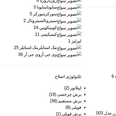
روزیا
روزیا
6
سایونا
سایونا
3
سورکر
سورکر
5
سیترونال
سیترونال
2
کویین
کویین
24
کیمی
کیمی
11
لیز
لیز
1
مک استایلر
مک استایلر
25
وی جی آر
وی جی آر
39
6
تکنولوژی اصلاح
اپیلاتور
(2)
برش چرخشی
(19)
برش مستقیم
(38)
فویلی
(9)
مدل 003
برش فویلی
(1)