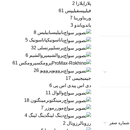
پلازا
پلازا
2
فیلیپس
فیلیپس
61
وربنا
وربنا
7
یاندو
یاندو
3
بابیلیس
بابیلیس
8
پاناسونیک
پاناسونیک
5
پرنسلی
پرنسلی
32
پروالشیم
پروالشیم
6
پرومکس
پرومکس
61
پروویو
پروویو
26
جیمی
جیمی
17
دی اس پی
دی اس پی
6
وال
وال
11
رمینگتون
رمینگتون
18
موزر
موزر
7
دینگ لینگ
دینگ لینگ
4
رزونال
رزونال
2