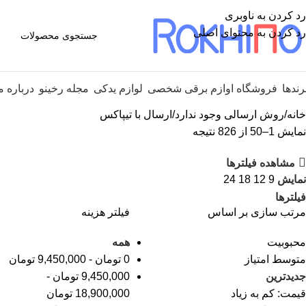
رد کردن به ناوبری
رد کردن به محتوای اصلی
رندها
فروشگاه اوازم برقی شخصی
لوازم یدکی
مجله رخینو
درباره م
خانه
روش ارسالی وجود ندارد
ارسال با تیپاکس
نمایش 1–50 از 826 نتیجه
مشاهده فیلترها
نمایش
9
12
18
24
فیلترها
مرتب سازی بر اساس
فیلتر هزینه
محبوبیت
همه
متوسط امتیاز
0
تومان
-
9,450,000
تومان
جدیدترین
9,450,000
تومان
-
قیمت: کم به زیاد
18,900,000
تومان