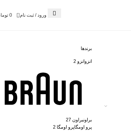
0
ورود / ثبت نام
0
توما
برندها
انزو
انزو
2
براون
براون
27
پرو اومگا
پرو اومگا
2