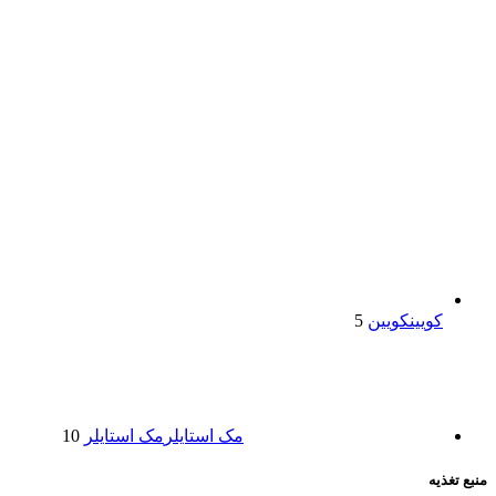
کویین
کویین
5
مک استایلر
مک استایلر
10
منبع تغذیه