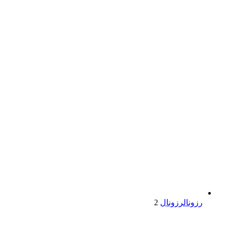
رزونال
رزونال
2