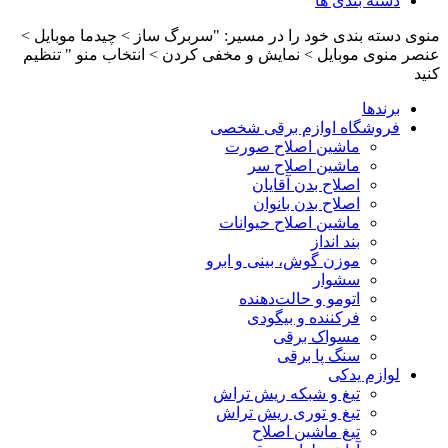
دسته بندی ها
منوی دسته بندی خود را در مسیر: "سربرگ ساز > چیدما موبایل >
عنصر منوی موبایل > نمایش و مخفی کردن > انتخاب منو " تنظیم
کنید
برندها
فروشگاه اوازم برقی شخصی
ماشین اصلاح صورت
ماشین اصلاح سر
اصلاح بدن آقایان
اصلاح بدن بانوان
ماشین اصلاح حیوانات
بند انداز
موزن گوش، بینی و ابرو
سشوار
اتومو و حالت‌دهنده
فرکننده و بیگودی
مسواک برقی
سنگ پا برقی
لوازم یدکی
تیغ و شبکه ریش تراش
تیغ و توری ریش تراش
تیغ ماشین اصلاح