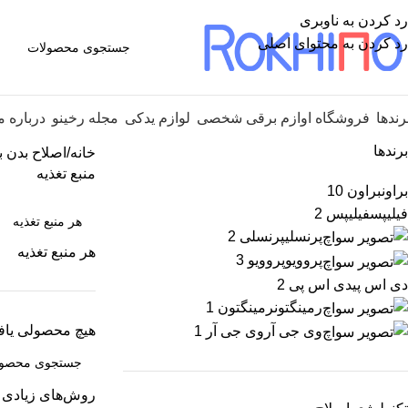
رد کردن به ناوبری
رد کردن به محتوای اصلی
رندها
فروشگاه اوازم برقی شخصی
لوازم یدکی
مجله رخینو
درباره م
برندها
خانه
اصلاح بدن ب
منبع تغذیه
براون
براون
10
فیلیپس
فیلیپس
2
پرنسلی
پرنسلی
2
هر منبع تغذیه
پروویو
پروویو
3
دی اس پی
دی اس پی
2
رمینگتون
رمینگتون
1
هیچ محصولی یاف
وی جی آر
وی جی آر
1
روش‌های زیادی ب