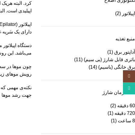
تکنولوژی اصلاح
کرد. البته هریک 
اپیلیدی است. البت
اپیلاتور
(2)
دارای یک سَریه غ
منبع تغذیه
آداپتور برق
(1)
می‌باشد. این ر
باتری قابل شارژ (بی سیم)
(11)
چون موها در سطح
برق خانگی (باسیم)
(14)
رویش موهای زیرپو
Instagram
نکته‌ی مهمی که ب
WhatsApp
مدت زمان شارژ
جهت رشد موها بر
60 دقیقه
(2)
720 دقیقه
(1)
8 ساعت
(1)