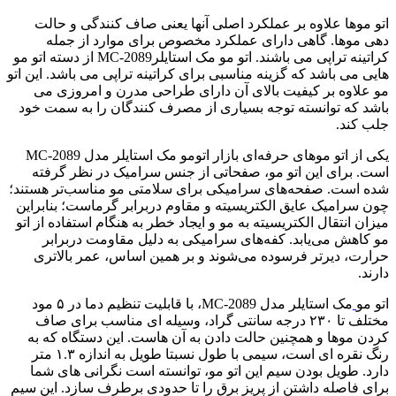
اتو موها علاوه بر عملکرد اصلی آنها یعنی صاف کنندگی و حالت
دهی موها. گاهی دارای عملکرد مخصوص برای موارد از جمله
کراتینه تراپی می باشند. اتو مو مک استایلرMC-2089 از دسته اتو مو
هایی می باشد که گزینه مناسبی برای کراتینه تراپی می باشد. این اتو
مو علاوه بر کیفیت بالای آن دارای طراحی مدرن و امروزی می
باشد که توانسته توجه بسیاری از مصرف کنندگان را به سمت خود
جلب کند.
یکی از اتو موهای حرفه‌ای بازار اتومو مک استایلر مدل MC-2089
است. برای این اتو مو، صفحاتی از جنس سرامیک در نظر گرفته
شده است. صفحه‌های سرامیکی برای سلامتی مو مناسب‌تر هستند؛
چون سرامیک عایق الکتریسیته و مقاوم دربرابر گرماست؛ بنابراین
میزان انتقال الکتریسیته به مو و ایجاد خطر به هنگام استفاده از اتو
مو کاهش می‌یابد. کفه‌های سرامیکی به دلیل مقاومت دربرابر
حرارت، دیرتر فرسوده می‌شوند و بر همین اساس، عمر بالاتری
دارند.
اتو مو
مک استایلر مدل MC-2089، با قابلیت تنظیم دما در ۵ مود
مختلف تا ۲۳۰ درجه سانتی گراد، وسیله ای مناسب برای صاف
کردن موها و همچنین حالت دادن به آن هاست. این دستگاه که به
رنگ نقره ای است، سیمی با طول نسبتا طویل به اندازه ۱.۳ متر
دارد. طویل بودن سیم این اتو مو، توانسته است نگرانی های شما
برای فاصله داشتن از پریز برق را تا حدودی برطرف سازد. این سیم