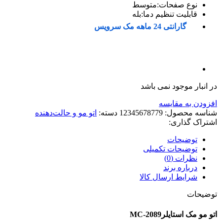
نوع صفحات:متوسط
قابلیت تنظیم دما:بله
گارانتی 24 ماهه مک سرویس
در انبار موجود نمی باشد
افزودن به مقایسه
شناسه محصول:
12345678779
دسته:
اتو مو و حالت‌دهنده
اشتراک گذاری:
توضیحات
توضیحات تکمیلی
نظرات (0)
درباره برند
شرایط ارسال کالا
توضیحات
اتو مو مک استایلرMC-2089