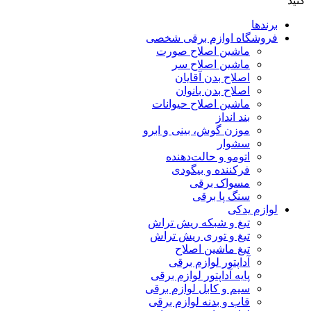
کنید
برندها
فروشگاه اوازم برقی شخصی
ماشین اصلاح صورت
ماشین اصلاح سر
اصلاح بدن آقایان
اصلاح بدن بانوان
ماشین اصلاح حیوانات
بند انداز
موزن گوش، بینی و ابرو
سشوار
اتومو و حالت‌دهنده
فرکننده و بیگودی
مسواک برقی
سنگ پا برقی
لوازم یدکی
تیغ و شبکه ریش تراش
تیغ و توری ریش تراش
تیغ ماشین اصلاح
آداپتور لوازم برقی
پایه آداپتور لوازم برقی
سیم و کابل لوازم برقی
قاب و بدنه لوازم برقی