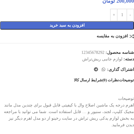
200,000
تومان
افزودن به سبد خرید
افزودن به مقایسه
شناسه محصول:
12345678292
دسته:
لوازم جانبی ریش‌تراش
اشتراک گذاری:
توضیحات
نظرات (0)
شرایط ارسال کالا
توضیحات
اهرم درجه یک ماشین اصلاح وال با کیفیتی قابل قبول برای چندین مدل مانند
مجیک کلیپ، لجند، سنیور و … قابل استفاده است. شما می توانید با مراجعه
به بخش لوازم یدکی ریش تراش در سایت رخینو از دو مدل اهرم دیگر نیز
دیدن فرمایید.