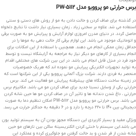
توضیحات
برس حرارتی مو پروویو مدل PW-5112
در گذشته برای صاف کردن و حالت دادن به مو از روش های دستی و سنتی
استفاده می شد. علاوه بر سختی زیاد ، زمان بسیاری نیاز داشت تا نتایج دلخواه
حاصل گردد. در دنیای مدرن امروزی لوازم آرایش و پیرایش مو به صورت برقی
و اتوماتیک موجود می باشد. این لوازم برقی کار حالت دهی به موها را در
حداقل زمان ممکن انجام می دهند. همچنین با استفاده از این امکانات برای
انجام بسیاری از کارهای مو دیگر نیاز به مراجعه به آرایشگاه نیست و توسط
خود فرد در منزل قابل انجام می باشد. در این بین شرکت های مختلفی اقدام
به تولید تجهیزات الکتریکی پیرایش مو نموده اند که هریک خصوصیات
منحصر به فردی دارند. شرکت بزرگ آلمانی پروویو یکی از این شرکتها است که
در زمینه ساخت دستگاه های پیشرفته پیرایش مو فعالیت می کند. برس
حرارتی یکی از وسایل نسبتا جدید برای صاف کردن مو می باشد. مکانیزم برس
حرارتی ، داغ شدن دندانه ها و تاثیر آن در صاف کردن مو ها حین شانه کردن
می باشد. برس حرارتی مو پروویو مدل PW-5112 امکان تنظیم دما به صورت
دیجیتالی بین 140 تا 220 درجه را دارد و در 6 دقیقه به حداکثر حرارت می رسد.
ویژگی مفید و بسیار کاربردی این دستگاه مجهز بودن آن به سیستم تولید یون
می باشد.این سیستم با خنثی کردن الکتریسیته ساکن بین تارهای مو حین
شانه شدن از فر شدن و بد حالت گرفتن مو جلوگیری کرده و عملکرد این