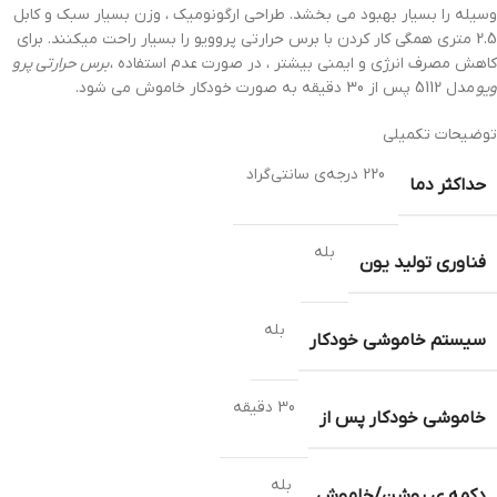
وسیله را بسیار بهبود می بخشد. طراحی ارگونومیک ، وزن بسیار سبک و کابل
2.5 متری همگی کار کردن با برس حرارتی پروویو را بسیار راحت میکنند. برای
کاهش مصرف انرژی و ایمنی بیشتر ، در صورت عدم استفاده ،
برس حرارتی پرو
ویو
مدل 5112 پس از 30 دقیقه به صورت خودکار خاموش می شود.
توضیحات تکمیلی
220 درجه‌ی سانتی‌گراد
حداکثر دما
بله
فناوری تولید یون
بله
سیستم خاموشی خودکار
30 دقیقه
خاموشی خودکار پس از
بله
دکمه ی روشن/خاموش