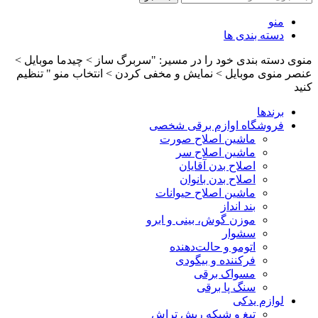
منو
دسته بندی ها
منوی دسته بندی خود را در مسیر: "سربرگ ساز > چیدما موبایل >
عنصر منوی موبایل > نمایش و مخفی کردن > انتخاب منو " تنظیم
کنید
برندها
فروشگاه اوازم برقی شخصی
ماشین اصلاح صورت
ماشین اصلاح سر
اصلاح بدن آقایان
اصلاح بدن بانوان
ماشین اصلاح حیوانات
بند انداز
موزن گوش، بینی و ابرو
سشوار
اتومو و حالت‌دهنده
فرکننده و بیگودی
مسواک برقی
سنگ پا برقی
لوازم یدکی
تیغ و شبکه ریش تراش