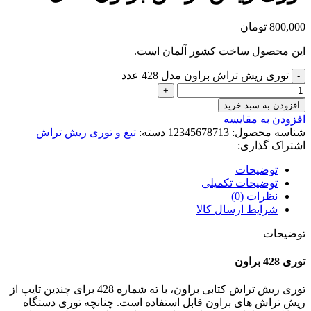
800,000
تومان
این محصول ساخت کشور آلمان است.
توری ریش تراش براون مدل 428 عدد
افزودن به سبد خرید
افزودن به مقایسه
شناسه محصول:
12345678713
دسته:
تیغ و توری ریش تراش
اشتراک گذاری:
توضیحات
توضیحات تکمیلی
نظرات (0)
شرایط ارسال کالا
توضیحات
توری 428 براون
توری ریش تراش کتابی براون، با ته شماره 428 برای چندین تایپ از
ریش تراش های براون قابل استفاده است. چنانچه توری دستگاه