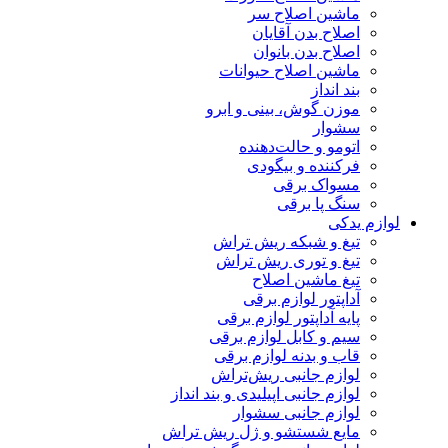
ماشین اصلاح سر
اصلاح بدن آقایان
اصلاح بدن بانوان
ماشین اصلاح حیوانات
بند انداز
موزن گوش، بینی و ابرو
سشوار
اتومو و حالت‌دهنده
فرکننده و بیگودی
مسواک برقی
سنگ پا برقی
لوازم یدکی
تیغ و شبکه ریش تراش
تیغ و توری ریش تراش
تیغ ماشین اصلاح
آداپتور لوازم برقی
پایه آداپتور لوازم برقی
سیم و کابل لوازم برقی
قاب و بدنه لوازم برقی
لوازم جانبی ریش‌تراش
لوازم جانبی اپیلیدی و بند انداز
لوازم جانبی سشوار
مایع شستشو و ژل ریش تراش