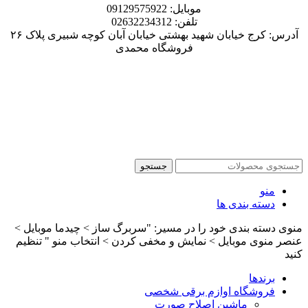
موبایل: 09129575922
تلفن: 02632234312
آدرس: کرج خیابان شهید بهشتی خیابان آبان کوچه شبیری پلاک ۲۶
فروشگاه محمدی
جستجو
منو
دسته بندی ها
منوی دسته بندی خود را در مسیر: "سربرگ ساز > چیدما موبایل >
عنصر منوی موبایل > نمایش و مخفی کردن > انتخاب منو " تنظیم
کنید
برندها
فروشگاه اوازم برقی شخصی
ماشین اصلاح صورت