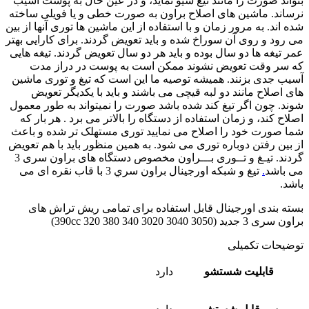
بتواند صورت را مانند تیغ شیو نماید، و در عین حال به پوست آسیب
نرساند. ماشین های اصلاح براون به صورت خطی و یا فویلی ساخته
شده اند. به مرور زمان و با استفاده از این ماشین ها توری آنها از بین
می رود و روی آن سوراخ شده و باید تعویض گردند. برای کارایی بهتر
عمر تیغه ها دو سال بوده و باید هر دو سال تعویض گردند. تیغه هایی
که سر وقت تعویض نشوند ممکن است به پوست در دراز مدت
آسیب جدی بزنند. همیشه توصیه ما این است که تیغ و توری ماشین
های اصلاح مانند دو لبه قیچی می باشند و باید با یکدیگر تعویض
شوند. چون اگر تیغ کند شده باشد صورت را نمیتواند به طور معمول
اصلاح کند، و زمان استفاده از دستگاه را بالاتر می برد . هر بار که
شما صورت خود را اصلاح می نمایید توری مستهلک تر شده و باعث
از بین رفتن دوباره توری می شود. به همین منظور باید با هم تعویض
گردند. تیـغ و تــوری بـــراون مخصوص دستگاه های براون سری 3
می باشد
.
تيغ و شبكه اورجينال براون سري 3 با قاب نقره ای می
باشد.
بسته بندی اورجینال قابل استفاده برای تمامی ریش تراش های
براون سری 3 جدید (3050 3040 3020 340 380 320 390cc)
توضیحات تکمیلی
قابلیت شستشو
دارد