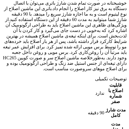
خوشبختانه در صورت تمام شدن شارژ باتری می‌توان با اتصال
دستگاه به برق نیز کار اصلاح را انجام داد.باتری این ماشین اصلاح از
نوع لیتیوم است و به ما اجازه شارژ سریع را میدهد. با 90 دقیقه
شارژ شما میتوانید به مدت 60 دقیقه از این دستگاه استفاده کنید.از
ویژگی‌های ظاهری این ماشین اصلاح باید به طراحی ارگونومیک آن
اشاره کرد که به‌خوبی در دست جای می‌گیرد و کار کردن با آن
لذت‌بخش است. برای اینکه تیغه‌ی ماشین اصلاح همیشه در بهترین
شرایط کارکرد قرار داشته باشد، پس از هر بار اصلاح باید خرده‌های
مو را توسط برس مویی ارائه شده تمیز کرد. برای افزایش عمر تیغه
باید مرتباً آن را روغن‌کاری کرد. برس مویی و روغن داخل جعبه
وجود دارند. به‌طورخلاصه ماشین اصلاح سر و صورت کویین HC265
دارای تیغه‌ای از جنس استیل ضد زنگ و طراحی ارگونومیک بوده و
برای اصلاح موهای سروصورت مناسب است.
توضیحات تکمیلی
قابلیت
اصلاح با
ندارد
شماره
صفر
مدت شارژ
90 دقیقه
کامل
مدت