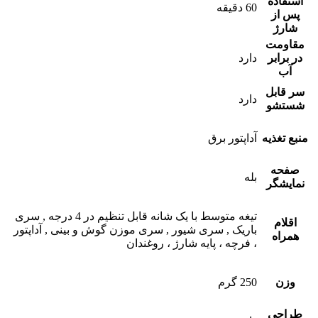
استفاده
60 دقیقه
پس از
شارژ
مقاومت
در برابر
دارد
آب
سر قابل
دارد
شستشو
منبع تغذیه
آداپتور برق
صفحه
بله
نمایشگر
تیغه متوسط با یک شانه قابل تنظیم در 4 درجه , سری
اقلام
باریک , سری شیور , سری موزن گوش و بینی , آداپتور
همراه
، فرچه ، پایه شارژ ، روغندان
وزن
250 گرم
طراحی