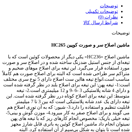
توضیحات
توضیحات تکمیلی
نظرات (0)
شرایط ارسال کالا
توضیحات
ماشین اصلاح سر و صورت کویین HC265
ماشین اصلاح «HC236» یکی دیگر از محصولات کوئین است که با
تیغه‌ای از جنس استیل ضدزنگ ساخته شده و در اصلاح سر و صورت
مورد استفاده قرار می‌گیرد. این تیغه برای اصلاح موهای ضخیم و
متراکم سر طراحی شده است که البته برای اصلاح صورت هم کاملاً
مناسب است.انواع تیغه هااین ست اصلاح دارای 5 نوع سری مختلف
است:1- تیغه پهن: این تیغه برای اصلاح بلند در نظر گرفته شده است
و دارای 4 شانه پلاستیکی 3 -6 -9 و 12 میلیمتری است.2- تیغه
متوسط: این تیغه برای اصلاح کوتاه درر نظر گرفته شده است. این
تیغه دارای یک عدد شانه پلاستیکی است که بین 3 تا 7 میلیمتر
قابلیت تنظیم و استفاده را دارد.3- شیور: که به آن توری اصلاح هم
می گویند و برای اصلاح صفر به کار میرود.4- موزن گوش و بینی5-
تیغه خیلی باریک: مخصوص انجام کارهای ریز که با تیغه های پهن
نمیتوان انجام داد ماشین اصلاح کوئین به باتری قابل شارژ مجهز
شده است تا بتوان به شکل بی‌سیم از آن استفاده کرد. البته