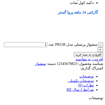
دکمه کول شات
گارانتی 24 ماهه پروا گستر
سشوار پرنسلی مدل PR238 عدد
افزودن به سبد خرید
افزودن به مقایسه
شناسه محصول:
12345678823
دسته:
سشوار
اشتراک گذاری:
توضیحات
توضیحات تکمیلی
نظرات (0)
شرایط ارسال کالا
توضیحات