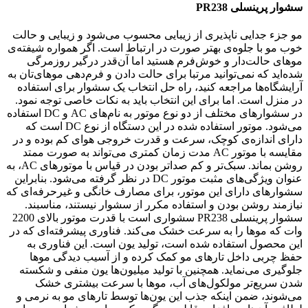
سشوار پرینسلی PR238
مو جزء جدایی ناپذیری از زیبایی محسوب می‌شود و زیبایی و حالت
خوب مو با جلوه‌ی بهتر صورت در ارتباط است. اگر همواره شیفته‌ی
موهای حالت‌دار و خوش‌فرم هستید اما آن‌قدر درگیر روزمرگی
شده‌اید که نمی‌توانید مرتبا برای حالت دادن و فرم‌دهی موهای‌تان به
آرایشگاه‌ها مراجعه کنید، راه حل انتخاب یک سشوار برای استفاده
در منزل است. اما برای این انتخاب باید به نکات خاصی توجه نمود.
در سشوارهای مختلف از دو نوع موتور به نام‌های AC و DC استفاده
می‌شود. موتور استفاده شده در این دستگاه از نوع DC است که
دارای اندازه‌ی کوچک، سرعت و قدرت خروجی هوای کم بوده و در
مقایسه با موتور AC مدت زمان کمتری می‌تواند به صورت ممتد
روشن بماند. سبک‌تر و کم صدا‌تر بودن در قیاس با موتورهای AC، به
عنوان ویژگی‌های مثبت موتور DC در نظر گرفته می‌شود. بنابراین
سشوارهای دارای این موتور، برای مصارف خانگی و غیرحرفه‌ای که
نیازمند روشن بودن و استفاده مکرر از سشوار نیستند، مناسبند.
سشوار پرینسلی PR238 سشواری است با قدرت موتور بالای 2200
وات که موها را به سرعت خشک می‌کند. فناوری پیشرفته‌ای که در
این محصول استفاده شده است، تولید یون است. این فناوری به
حفظ چربی داخل تارهای مو کمک کرده و از آسیب دیدگی موها
جلوگیری می‌نماید. همچنین با تولید میلیون‌ها یون منفی و شکسته
شدن سریع‌تر مولکول‌های آب، موها با سرعت بیشتری خشک
می‌شوند، ضمن اینکه جذب این یون‌ها توسط تارهای مو به نرمی و