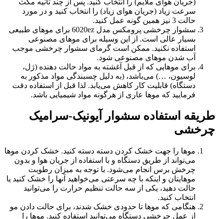
(جریان هوای ملایم) را انتخاب کنید. پس از چند ثانیه مکث
سرعت زیاد (جریان هوای زیاد) را انتخاب کنید و در مورد
حالت 3 نیز همین گونه عمل کنید.
سشوار چرخشی پرومکس مدل 6020ez برای موهای طبیعی
بسیار عالی است. از این وسیله برای موهای مصنوعی
استفاده نکنید. ممکن است گرمای سشوار چرخشی موجب
آب شدن موهای مصنوعی شود.
برای موهایی که از قبل آغشته به مواد حالت دهنده (ژل،
لوسیون، …) می‌باشد، (به دلیل چسبندگی مواد مذکور به
دستگاه) قابلیت کار کاهش می‌یابد. لذا قبل از استفاده دقت
فرمایید که موها عاری از هرگونه مواد شیمیایی باشد.
طریقه استفاده سشوار آیونیک-سرامیک
چرخشی
موها را جهت خشک کردن دسته دسته کنید. خشک کردن موها
می‌تواند از طریق دستگاه و با استفاده از جریان هوا و بدون
چرخش برس انجام می‌شود. با توجه به میزان رطوبت
موهایتان و اینکه با چه سرعتی می‌خواهید آنها را خشک کنید یا
حالت دهید، یکی از سه حالت تنظیم حرارت را می‌توانید
انتخاب کنید.
هنگامی که موها تا حدودی خشک شدند، برای حالت دادن مو
از عمل چرخشی دستگاه می‌توانید استفاده کنید. موها را