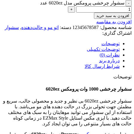
سشوار چرخشی پرومکس مدل 6020ez عدد
افزودن به سبد خرید
افزودن به مقایسه
شناسه محصول:
12345678587
دسته:
اتو مو و حالت‌دهنده
,
سشوار
اشتراک گذاری:
توضیحات
توضیحات تکمیلی
نظرات (0)
درباره برند
شرایط ارسال کالا
توضیحات
سشوار چرخشی 1000 وات پرومکس 6020ez
سشوار چرخشی 6020ez بی نظیر و جدید و محصولی جالب، سریع و
مطمئن جهت تحولی بزرگ در حالت دهنده های مو می‌باشد. با
استفاده از این سشوار می توانید موهایتان را به سبک های مختلف
حالت دهید. با ایزی مکس استایل EZMax Style در زمانی کوتاه
حالت های بسیار متنوعی را می توان ایجاد کرد.