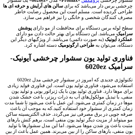
سشوار چرخشی
پرومکس
«
Promax
» مدل «
6020ez
» یک سشوار
چرخشی برس دار می‌باشد که برای
سالن های آرایش و حرفه ای ها
طراحی گردیده است. مسلم است این محصول رضایت خاطر
مصرف کنندگان شخصی و خانگی را نیز فراهم می سازد.
سطح لوله برس دستگاه برای محافظت از مو دارای
پوشش
سرامیک
می‌باشد. این دستگاه برای بهتر حالت دادن مو دارای
عملکرد آیونیک
(به صورت دائمی) می‌باشد. از ویژگیهای دیگر این
دستگاه، می‌توان به
طراحی ارگونومیک
دسته اشاره کرد.
فناوری تولید یون سشوار چرخشی آیونیک-
سرامیک 6020ez
تکنولوژی جدیدی که امروز در سشوار چرخشی مدل 6020ez
استفاده می‌شود، فناوری تولید یون است. این فناوری فواید زیادی
برای موها دارد. فناوری تولید یون با یک ژنراتور یونی و تولید یون
منفی، با تبدیل مولکول‌های آب به ذرات ریزتر، باعث خشک شدن
موها در زمان کمتری می‌شود. این عمل باعث می‌شود تا شما مدت
زمان کمتری از سشوار خود استفاده کنید.که به موجب آن باعث
صرفه جویی در برق مصرفی نیز می‌گردد. حذف الکتریسیته ساکن
مو میتواند از مزیت دیگر تولید یون منفی است. برهم کنش بارهای
مثبت باعث وز شدن موها می‌شود. اما این مدل سشوارها با تولید
یون منفی، بارهای ساکن را از بین می‌برند. همین عمل باعث از بین