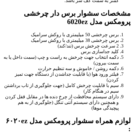
کمتر به سمت کف سر باشد.
مشخصات سشوار برس دار چرخشی
پرومکس مدل 6020ez
برس چرخشی 50 میلیمتری با روکش سرامیک
برس چرخشی 38 میلیمتری با روکش سرامیک
2 سرعت چرخش برس (تند/کند)
کلید جداسازی برس
دکمه انتخاب جهت چرخش به راست و چپ (سمت داخل یا به
سمت بیرون)
دکمه روشن / خاموش و سه تنظیم حرارت
فیلتر ورود هوا (با قابلیت جداشدن از دستگاه جهت تمیز
کردن)
سیم با قابلیت چرخش کامل (جهت جلوگیری از تاب برداشتن
سیم در هنگام کار)
دارای سیستم محافظت از چرخ دنده ها در مقابل قفل کردن
و همچنین دارای سیستم آنتی تنگل (جلوگیری از به هم
پیچیدگی موها)
لوازم همراه سشوار پرومکس مدل ۶۰۲۰ez
: