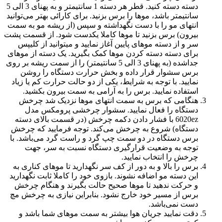
دسته دسته کنید. قطر هر دسته 1 سانتیمتر و به پهنای 3 الی 5
سانتیمتر باشد، موها را برس بزنید. برای کارائی بهتر می‌توانید
انتهای مو را با دست نگهداشته و سپس (از ریشه مو به سمت
بیرون) برس بزنید تا موها کاملا یکدست شود. از قسمت پشت
سر و از دسته موهای پایین آغاز نمایید و میتوانید از کلیپس
برای دسته دسته کردن موها کمک بگیرید. یک دسته از موهای
جداشده (به پهنای 3 الی 5 سانتیمتر) را از سمت ریشه بر روی
برس سشوار قرار داده و بخش حرارت دستگاه را روشن
نمایید. با توجه به شرایط، یکی از دو حالت حرارت کم یا زیاد
استفاده نمایید. برس را به آرامی به سمت بیرون بکشید.
هنگامی که برس به سمت انتهای موها نزدیک شد چرخش
دستگاه را فعال نمایید. سشوار چرخشی پرومکس مدل
6020ez با فشار دادن دکمه چرخش (در قسمت بالای دسته
دستگاه) شروع به چرخش می‌کند. توجه فرمایید که چرخش
برس دستگاه در دو سمت چپ گرد و راست گرد می‌باشد. با
توجه به وضعیت قرارگیری دستگاه نسبت به سر، جهت
چرخش را انتخاب نمایید.
برس را بالا و به دور از کف سر نگهدارید تا موهای کناری به
این دسته مو اضافه نشوند. بازوی خود را کاملا ثابت نگهدارید
و حرکت ندهید تا موها صحیح حالت بگیرند و هنگام چرخش
برس از مسیر خود خارج نشود. بنابراین نیازی به چرخش مچ
دست نمی‌باشد.
دقت نمایید جریان هوا بیشتر به سمت موهای شما باشد و