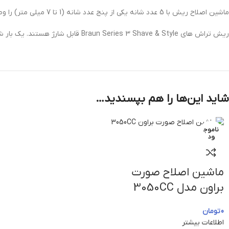
ماشین اصلاح ریش با 5 عدد شانه یکی از پنج عدد شانه (1 تا 7 میلی متر) را وصل کنید تا به مدل ریش دلخواه خود برسید: یک ریش 3 روزه یا یک ته ریش معمولی.
ریش تراش های Braun Series 3 Shave & Style قابل شارژ هستند. یک بار شارژ کامل باتری در 1 ساعت برای 30 دقیقه اصلاح بی سیم کافی است. شارژ سریع 5 دقیقه ای برای اصلاح کافی است.
شاید این‌ها را هم بپسندید…
ناموج
ود
ماشین اصلاح صورت
براون مدل 3050CC
0
تومان
اطلاعات بیشتر