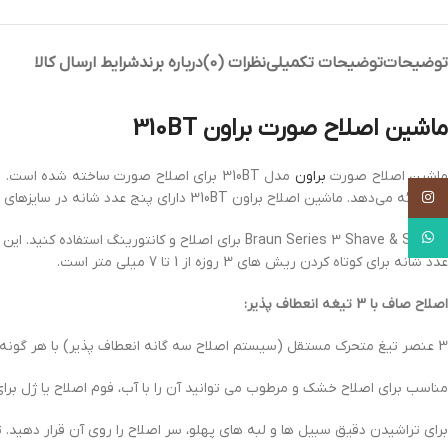
توضیحات
توضیحات تکمیلی
نظرات (0)
درباره برند
شرایط ارسال کالا
ماشین اصلاح صورت براون 310BT
ماشین اصلاح صورت
براون
مدل 310BT برای اصلاح صورت ساخته شده 
Instagram
شما ارائه می‌دهد. ماشین اصلاح براون 310BT دارای پنج عدد شانه در سایزهای 1 تا 7 میلی‌متر می‌باشد.
WhatsApp
از Braun Series 3 Shave & Style برای اصلاح و ک
عدد شانه برای کوتاه کردن ریش های 3 روزه از 1 تا 7 میلی متر است.
اصلاح صاف با 3 تیغه انعطاف پذیر:
3 عنصر تیغ متحرک مستقل (سیستم اصلاح سه گانه انعطاف پذیر) با هر گونه کانتور صورت سازگار می شوند. برای حداکثر تماس با پوست، بر روی ریش های 3 روزه معاینه شود.
مناسب برای اصلاح خشک و مرطوب می توانید آن را با آب، فوم اصلاح یا ژل بر
برای تراشیدن دقیق سبیل ها و لبه های پهلو، سر اصلاح را روی آن قرار دهید. 