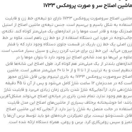
ماشین اصلاح سر و صورت پرومکس 1733
ماشین اصلاح سروصورت پرومکس 1733 دارای دو تیغه‌ی خط‌‌ زن و قابلیت
استفاده به شکل باسیم و بی‌سیم است. جنس تیغه‌ی ماشین اصلاح از استیل
ضدزنگ بوده و قادر است موها را در اندازه‌های یک میلی‌متر کوتاه کند. نکته‌ی
جالب‌توجه در مورد این دستگاه استفاده از دو خط زن باهم است. علاوه بر خط
زن اصلی یک خط زن باریک در قسمت جلوی دستگاه وجود دارد که با فشار
بیرون می‌آید. این خط زن برای مرتب کردن ریش و سبیل بسیار مناسب است.
علاوه بر این‌ها دو عدد شانه‌ی اصلاح نیز وجود دارد تا بتوان موها را در
اندازه‌های بلندتر از یک میلی‌متر هم کوتاه کرد. طول اصلاح این شانه‌ها قابل
تنظیم است و به ترتیب از 1 تا 11 و از 10 تا 20 میلی‌متر متغیر است. ماشین
اصلاح سروصورت پرومکس 1733 به باتری لیتیوم یونی قابل شارژی مجهز
است که در مدت‌زمان 12 ساعت شارژ کامل می‌شود و پس از آن تا 45 دقیقه
شارژدهی دارد. ازآنجایی‌که شارژ شدن باتری زمان زیادی می‌برد و قابلیت شارژ
سریع هم وجود ندارد، تمام شدن باتری در میانه‌ی اصلاح می‌تواند مشکل‌آفرین
باشد؛ اما خوشبختانه برخلاف بسیاری از ماشین‌های اصلاح این مدل قابلیت
استفاده در حالت متصل به شارژر را نیز دارد. از آنجایی که این ماشین اصلاح
قابل شست‌وشو نیست، برای تمیزکردن خرده‌های مو باید توسط برس آن‌ها را
تمیز و سپس روغن‌کاری کرد. برس و روغن، همراه دستگاه ارائه شده است.