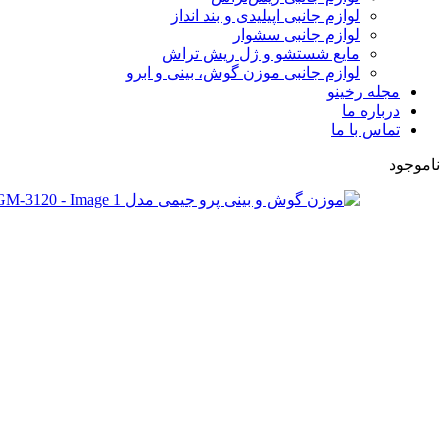
لوازم جانبی اپیلیدی و بند انداز
لوازم جانبی سشوار
مایع شستشو و ژل ریش تراش
لوازم جانبی موزن گوش، بینی و ابرو
مجله رخینو
درباره ما
تماس با ما
ناموجود