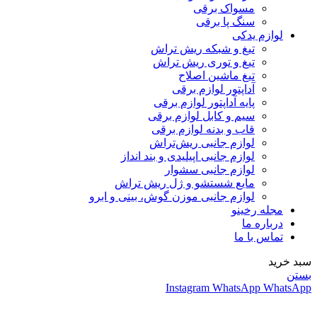
مسواک برقی
سنگ پا برقی
لوازم یدکی
تیغ و شبکه ریش تراش
تیغ و توری ریش تراش
تیغ ماشین اصلاح
آداپتور لوازم برقی
پایه آداپتور لوازم برقی
سیم و کابل لوازم برقی
قاب و بدنه لوازم برقی
لوازم جانبی ریش‌تراش
لوازم جانبی اپیلیدی و بند انداز
لوازم جانبی سشوار
مایع شستشو و ژل ریش تراش
لوازم جانبی موزن گوش، بینی و ابرو
مجله رخینو
درباره ما
تماس با ما
سبد خرید
بستن
Instagram
WhatsApp
WhatsApp