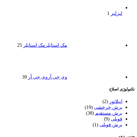
لیز
لیز
1
مک استایلر
مک استایلر
25
وی جی آر
وی جی آر
39
تکنولوژی اصلاح
اپیلاتور
(2)
برش چرخشی
(19)
برش مستقیم
(38)
فویلی
(9)
برش فویلی
(1)
جنس تیغه