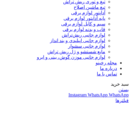
تیغ و توری ریش تراش
تیغ ماشین اصلاح
آداپتور لوازم برقی
پایه آداپتور لوازم برقی
سیم و کابل لوازم برقی
قاب و بدنه لوازم برقی
لوازم جانبی ریش‌تراش
لوازم جانبی اپیلیدی و بند انداز
لوازم جانبی سشوار
مایع شستشو و ژل ریش تراش
لوازم جانبی موزن گوش، بینی و ابرو
مجله رخینو
درباره ما
تماس با ما
سبد خرید
بستن
Instagram
WhatsApp
WhatsApp
فیلترها