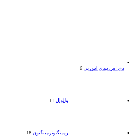
دی اس پی
دی اس پی
6
وال
وال
11
رمینگتون
رمینگتون
18