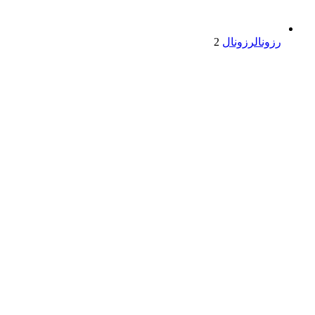
رزونال
رزونال
2