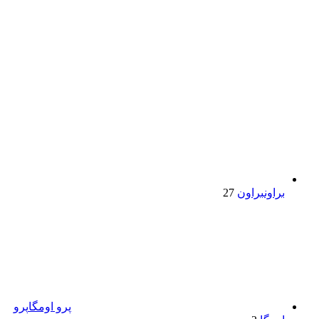
براون
براون
27
پرو اومگا
پرو