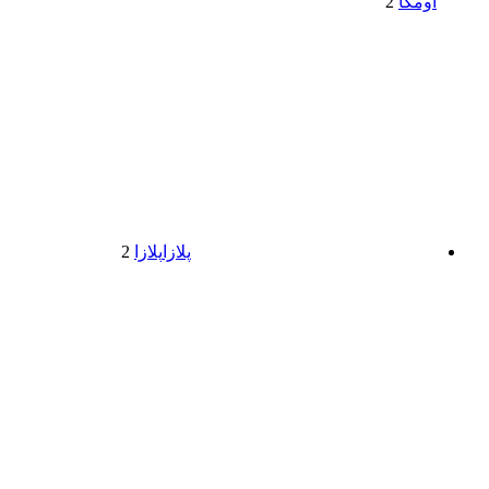
اومگا
2
پلازا
پلازا
2