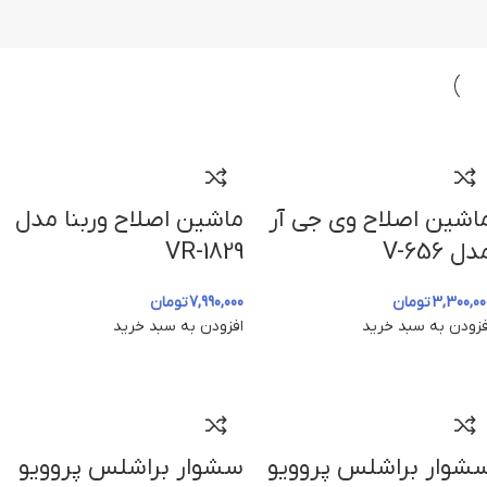
اشین اصلاح وی جی آر
ماشین اصلاح وربنا مدل
دل V-656
VR-1829
3,300,00
تومان
7,990,000
تومان
فزودن به سبد خرید
افزودن به سبد خرید
شوار براشلس پروویو
سشوار براشلس پروویو