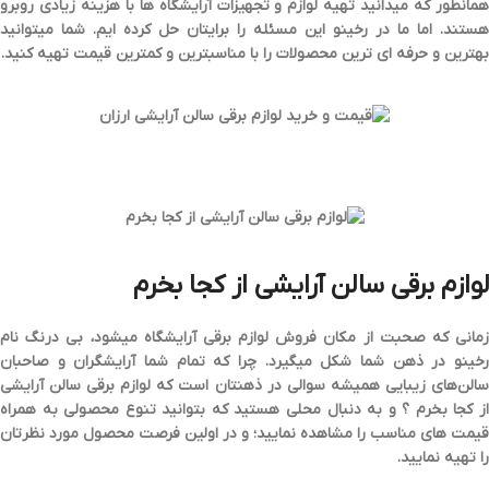
همانطور که میدانید تهیه لوازم و تجهیزات آرایشگاه ها با هزینه زیادی روبرو
هستند. اما ما در رخینو این مسئله را برایتان حل کرده ایم. شما میتوانید
بهترین و حرفه ای ترین محصولات را با
مناسبترین و کمترین قیمت
تهیه کنید.
لوازم برقی سالن آرایشی از کجا بخرم
مانی که صحبت از مکان
فروش لوازم برقی آرایشگاه
میشود، بی درنگ نام
رخینو
در ذهن شما شکل میگیرد. چرا که تمام شما آرایشگران و صاحبان
الن‌های زیبایی همیشه سوالی در ذهنتان است که
لوازم برقی سالن آرایشی
ز کجا بخرم ؟
و به دنبال محلی هستید که بتوانید تنوع محصولی به همراه
قیمت های مناسب
را مشاهده نمایید؛ و در اولین فرصت محصول مورد نظرتان
را تهیه نمایید.