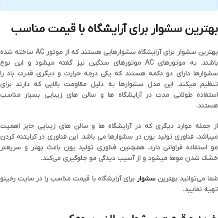
بهترین سشوار برای آرایشگاه با قیمت مناسب
هترین سشوار برای آرایشگاه سشوارهایی هستند که از
موتور AC
ساخته شده
باشند. به موتورهای AC موتورهای سنگین نیز گفته میشود و این نوع
شوارها دارای
دو دکمه
هستند که یکی درجه حرارت و دیگری قدرت باد را
تنظیم میکند. این مدل سشوارها به دلیل مقاومت بالایی که دارند برای
ستفاده طولانی مدت
در آرایشگاه ها و سالن های زیبایی بسیار مناسب
هستند.
از جمله موارد دیگری که در آرایشگاه ها و سالن های زیبایی حایز اهمیت
یباشد،
فناوری تولید یون
در سشوارها می باشد. این فناوری در
کرایتنه کردن
و
استفاده فراوانی دارد. همچنین فناوری تولید یون باعث
بهتر و سریعتر
خشک شدن موها
میشود و از آسیب دیدگی مو جلوگیری می‌کند.
شما می‌توانید بهترین
سشوار
برای آرایشگاه با قیمت مناسب را در سایت رخینو
تهیه نمایید.