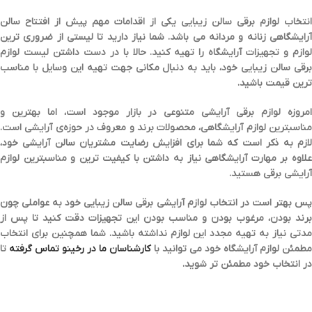
انتخاب لوازم برقی سالن زیبایی یکی از اقدامات مهم پیش از افتتاح سالن
رایشگاهی زنانه و مردانه می باشد. شما نیاز دارید تا
لیستی از ضروری ترین
وازم و تجهیزات آرایشگاه را تهیه کنید.
حالا با در دست داشتن لیست لوازم
برقی سالن زیبایی خود، باید به دنبال مکانی جهت تهیه این وسایل با مناسب
ترین قیمت باشید.
امروزه لوازم برقی آرایشی متنوعی در بازار موجود است، اما بهترین و
ناسبترین لوازم آرایشگاهی،
محصولات برند و معروف در حوزه‌ی آرایشی
است.
لازم به ذکر است که شما برای افزایش رضایت مشتریان سالن آرایشی خود،
علاوه بر مهارت آرایشگاهی نیاز به داشتن با کیفیت ترین و مناسبترین لوازم
آرایشی برقی هستید.
س بهتر است در انتخاب
لوازم آرایشی برقی سالن زیبایی
خود به عواملی چون
برند بودن
،
مرغوب بودن
و
مناسب بودن
این تجهیزات دقت کنید تا پس از
مدتی نیاز به تهیه مجدد این لوازم نداشته باشید. شما همچنین برای انتخاب
طمئن لوازم آرایشگاه خود می توانید با
کارشناسان ما در رخینو تماس گرفته
تا
در انتخاب خود مطمئن تر شوید.