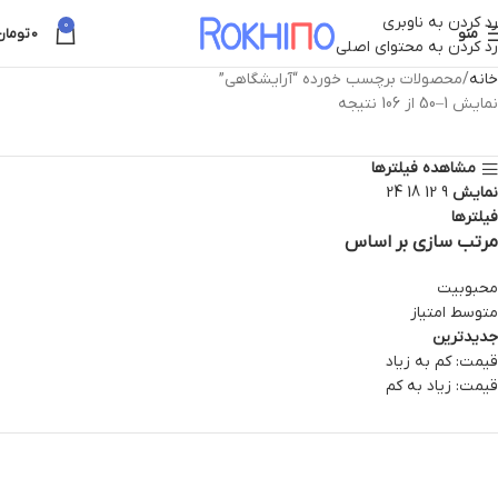
رد کردن به ناوبری
0
منو
0
تومان
رد کردن به محتوای اصلی
خانه
محصولات برچسب خورده “آرایشگاهی”
نمایش 1–50 از 106 نتیجه
مشاهده فیلترها
نمایش
9
12
18
24
فیلترها
مرتب سازی بر اساس
محبوبیت
متوسط امتیاز
جدیدترین
قیمت: کم به زیاد
قیمت: زیاد به کم