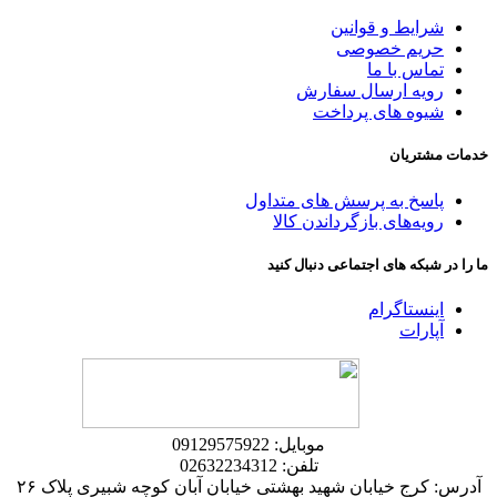
شرایط و قوانین
حریم خصوصی
تماس با ما
رویه ارسال سفارش
شیوه های پرداخت
خدمات مشتریان
پاسخ به پرسش های متداول
رویه‌های بازگرداندن کالا
ما را در شبکه های اجتماعی دنبال کنید
اینستاگرام
آپارات
موبایل: 09129575922
تلفن: 02632234312
آدرس: کرج خیابان شهید بهشتی خیابان آبان کوچه شبیری پلاک ۲۶