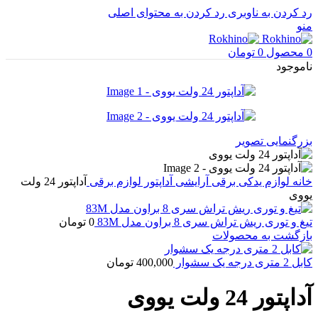
رد کردن به ناوبری
رد کردن به محتوای اصلی
منو
0
محصول
0
تومان
ناموجود
بزرگنمایی تصویر
خانه
لوازم یدکی برقی آرایشی
آداپتور لوازم برقی
آداپتور 24 ولت
یووی
تیغ و توری ریش تراش سری 8 براون مدل 83M
0
تومان
بازگشت به محصولات
کابل 2 متری درجه یک سشوار
400,000
تومان
آداپتور 24 ولت یووی