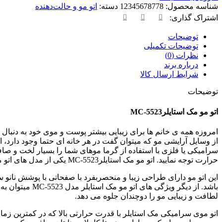
شناسه محصول:
12345678778
دسته:
اتو مو و حالت‌دهنده
اشتراک گذاری:
توضیحات
توضیحات تکمیلی
نظرات (0)
درباره برند
شرایط ارسال کالا
توضیحات
اتو مو مک استایلرMC-5523
امروزه همه ی خانم ها برای زیبایی بیشتر پوست و موی خود به دنبال 
از وسایل آرایشی مو که میتوان گفت در هر خانه ای حتما وجود دارد، ا
سرامیکی یا فلزی با استفاده از گرما موهای شما را بسیار لخت و 
حرارت توجه نمایید. اتو مو مک استایلرMC-5523 یکی از مدل های اتو مو حرفه ای از برند مک استایلر میباشد که با توان 45 وات مناسب برای حرفه ای ها و سالن های آرایشگاهی است.
این اتو مو دارای طراحی زیبا و منحصربفرد با صفحاتی با پوشش نان
لطافت و زیبایی مو را دوچندان جلوه می دهد.
اتو موی سرامیکی مک استایلر با قدرت حرارتی بالا که در کمترین ز