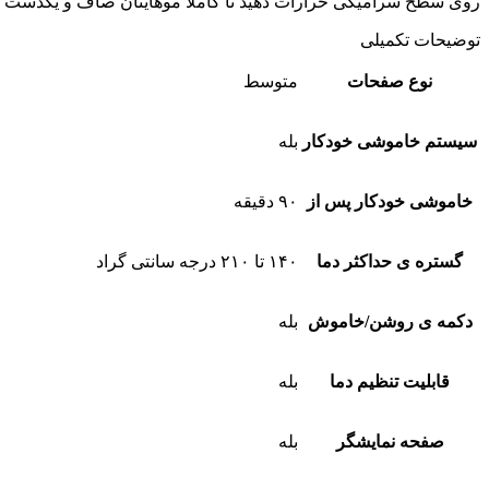
روی سطح سرامیکی حرارات دهید تا کاملا موهایتان صاف و یکدست ش
توضیحات تکمیلی
نوع صفحات
متوسط
سیستم خاموشی خودکار
بله
خاموشی خودکار پس از
۹۰ دقیقه
گستره ی حداکثر دما
۱۴۰ تا ۲۱۰ درجه سانتی گراد
دکمه ی روشن/خاموش
بله
قابلیت تنظیم دما
بله
صفحه نمایشگر
بله