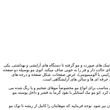
 ماسک های صورت و مو گرفته تا دستگاه های آرایشی و بهداشتی. یکی
های حالت دار و فر را به خوبی صاف میکند. اتوی مو بوسیله دو صفحه
کراتینی یا آلومینیومی)، عرض صفحات، شکل صفحه و درجه های
و مناسب برای انواع مو مخصوصاً موهای ضخیم و یا رنگ شده می
و مک استایلر مدل MC-5523 میتوان به شیار تعبیه شده جهت تولید یون و ولتاژ یونیورسال 240-110 ولت اشاره کرد. اتو مو مک استایلر با نفوذ گرما به قشر و داخل پوسته مو،
ز شود. توجه فرمایید که موهایتان را کامل از ریشه تا نوک مو