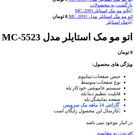
بازگشت به محصولات
اتو مو مک استایلر مدل MC-2091
0
تومان
اتو مو مک استایلر مدل MC-5523
0
تومان
ویژگی های محصول:
جنس صفحات:تیتانیوم
نوع صفحات:متوسط
سیستم خاموشی خودکار:بله
قابلیت تنظیم دما:بله
صفحه نمایشگر:بله
گارانتی 24 ماهه مک سرویس
در انبار موجود نمی باشد
افزودن به مقایسه