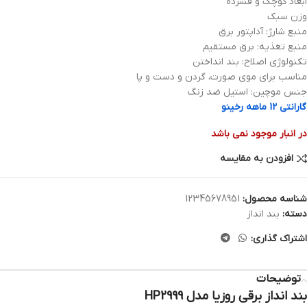
ابعاد کوچک و فشرده
وزن سبک
منبع شارژ: آداپتور برق
منبع تغذیه: برق مستقیم
تکنولوژی اصلاح: بند انداختن
مناسب برای موی صورت، گردن و دست و پا
جنس موچین: استیل ضد زنگ
گارانتی 12 ماهه رخینو
در انبار موجود نمی باشد
افزودن به مقایسه
شناسه محصول:
12345678951
دسته:
بند انداز
اشتراک گذاری:
توضیحات
بند انداز برقی روزیا مدل HP2999