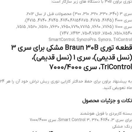
توری براون 30B با دستگاه های زیر سازگار است:
سری 3 (340، 330، 320، 310، 300) محصولات قبل از سال 2012،
سری 4000 (4845، 4775، 4840،48154875، 4745، 4740، 4715)،
سری 7000 (7765, 7680, 7650,7790,7785, 7630, 7570, 7520, 7515,
7510,7540, 7505, 7504,7516, 7493, 747)
SmartControl، SyncroPro، Syncro، TriControl
قطعه توری Braun 30B مشکی برای سری 3
(نسل قدیمی)، سری 1 (نسل قدیمی)،
TriControl، سری 7000/4000
به پیشنهاد براون برای حفظ حداکثر کارایی توری ریش تراش خود آن را هر 24
ماه تعویض کنید.
نکات و جزئیات محصول
بسته کاربردی با فویل هوشمند
برای سری 3، Smart Control 3، 320، 4840، سری 7000/4000
رنگ: مشکی