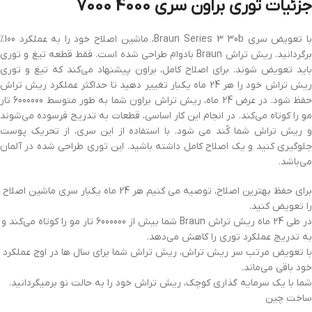
جزئیات توری براون سری 4000 7000
با تعویض سری Braun Series 3 30b، ماشین اصلاح خود را به عملکرد 100%
برگردانید. ریش تراش Braun بادوام طراحی شده است. فقط قطعه تیغ و توری
باید تعویض شوند. برای اصلاح کامل، براون پیشنهاد می‌کند که تیغ و توری
ریش تراش خود را هر 24 ماه یکبار تغییر دهید تا حداکثر عملکرد ریش تراش
حفظ شود. در عرض 24 ماه، ریش تراش براون شما به طور متوسط 6000000 تار
مو را کوتاه می‌کند. در انجام این کار اساسی، قطعات به تدریج فرسوده می‌شوند
و ریش تراش شما کُند می شود. با استفاده از این سری، از تحریک پوست
جلوگیری کنید و یک اصلاح کامل داشته باشید. این توری طراحی شده در آلمان
می‌باشد.
برای حفظ بهترین اصلاح، توصیه می کنیم هر 24 ماه یکبار سری ماشین اصلاح
را تعویض کنید.
در طی 24 ماه ریش تراش Braun شما بیش از 6000000 تار مو را کوتاه می‌کند و
به تدریج عملکرد توری را کاهش می‌دهد.
با تعویض مرتب سر ریش تراش، ریش تراش شما برای سال ها در اوج عملکرد
خود باقی می‌ماند.
شما با یک سرمایه گذاری کوچک، ریش تراش خود را به حالت نو برمیگردانید.
ساخت چین