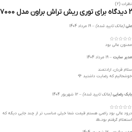
نظرات (2)
2 دیدگاه برای
توری ریش تراش براون مدل 7000
علی
(مالک تایید شده)
–
19 مرداد 1404
ممنون عالی بود
مدیر سایت
–
19 مرداد 1404
سلام قربان، ارادتمند
خوشحالیم که رضایت داشتید 🌹
بابک رضایی
(مالک تایید شده)
–
12 شهریور 1404
درود عالی بود راضی هستم قیمت شما خیلی مناسب تر از چند جایی دیگه که
استعلام گرفتم بود،🙏