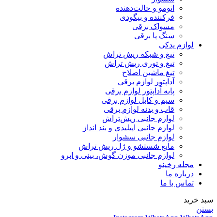
اتومو و حالت‌دهنده
فرکننده و بیگودی
مسواک برقی
سنگ پا برقی
لوازم یدکی
تیغ و شبکه ریش تراش
تیغ و توری ریش تراش
تیغ ماشین اصلاح
آداپتور لوازم برقی
پایه آداپتور لوازم برقی
سیم و کابل لوازم برقی
قاب و بدنه لوازم برقی
لوازم جانبی ریش‌تراش
لوازم جانبی اپیلیدی و بند انداز
لوازم جانبی سشوار
مایع شستشو و ژل ریش تراش
لوازم جانبی موزن گوش، بینی و ابرو
مجله رخینو
درباره ما
تماس با ما
سبد خرید
بستن