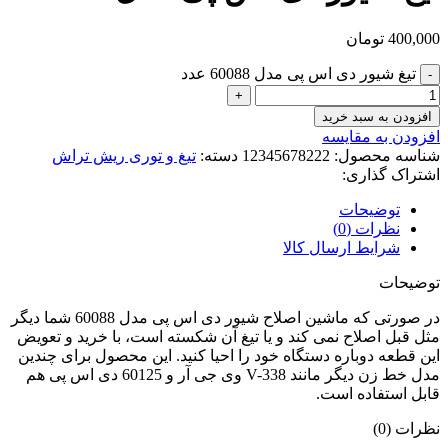
400,000
تومان
تیغ شیور دی اس پی مدل 60088 عدد
افزودن به سبد خرید
افزودن به مقایسه
شناسه محصول:
12345678222
دسته:
تیغ و توری ریش تراش
اشتراک گذاری:
توضیحات
نظرات (0)
شرایط ارسال کالا
توضیحات
در صورتی که ماشین اصلاح شیور دی اس پی مدل 60088 شما دیگر
مثل قبل اصلاح نمی کند و یا تیغ آن شکسته است، با خرید و تعویض
این قطعه دوباره دستگاه خود را احیا کنید. این محصول برای چندین
مدل خط زن دیگر مانند V-338 وی جی آر و 60125 دی اس پی هم
قابل استفاده است.
نظرات (0)