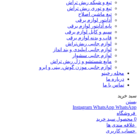
تیغ و شبکه ریش تراش
تیغ و توری ریش تراش
تیغ ماشین اصلاح
آداپتور لوازم برقی
پایه آداپتور لوازم برقی
سیم و کابل لوازم برقی
قاب و بدنه لوازم برقی
لوازم جانبی ریش‌تراش
لوازم جانبی اپیلیدی و بند انداز
لوازم جانبی سشوار
مایع شستشو و ژل ریش تراش
لوازم جانبی موزن گوش، بینی و ابرو
مجله رخینو
درباره ما
تماس با ما
سبد خرید
بستن
Instagram
WhatsApp
WhatsApp
فروشگاه
0
محصول
سبد خرید
علاقه مندی ها
حساب کاربری