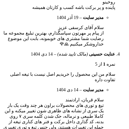
روخینو
پاینده و پر برکت باشه کسب و کارتان همیشه
مدیر سایت
–
19 آذر 1404
سلام آقای کرسفی عزیز
از پیام پر مهرتون سپاسگذارم، بهترین تبلیغ مجموعه ما
رضایت شما مشتری های خوبمونه، بابت این موضوع
خداروشکر میکنیم 🙏🌹
عنایت حسینی
(مالک تایید شده)
–
14 دی 1404
نمره
1
از 5
سلام من این محصول را خریدیم اصل نیست با تیغه اصلی
تفاوت داره
مدیر سایت
–
14 دی 1404
سلام قربان، ارادتمند
تیغ و توری های محصولات براون هر چند وقت یک بار
یک سری از نشانه های ظاهری شون تغییر میکنه و این
کاملا طبیعی و نرماله، حک شدن کلمه سری ۷ روی
بدنه، کد گذاری داخل برکت و فنر های کناری تیغه از
جمله این تغییرات هستند، ولی جنس تیغ و توری تغییری