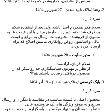
سپاس از نظرتون، خداروشکر که رضایت داشتید 🙏🌹
رضا
(مالک تایید شده)
–
27 شهریور 1404
نمره
5
از 5
سلام.فکر نمیکردم اصل باشه. ولی بعد از استفاده شکم
برطرف شد. حتما دوباره سفارش میدم. با این قیمت عالیه.
ممنون از فروشنده محترم.بابت ارسال به موقع و قیمت
عالی و اشانتیون روغن روانکاری ماشین اصلاح که برام
ارسال کرده بودن.
مدیر سایت
–
28 شهریور 1404
سلام قربان، ارادتمند
از نظر پر مهرتون سپاسگذارم، خدارو شکر که از
محصول دریافتی رضایت داشتید 🙏🌹
بابک کرسفی
(مالک تایید شده)
–
19 آذر 1404
نمره
5
از 5
محصول اصلی با قیمت مناسب در مقایسه با دیگران و ارسال
سریع و به موقع ویژگی های یک فروشنده عالی
حتما به دوستان پیشنهاد میکنم و سپاسگزارم از خدمات خوب