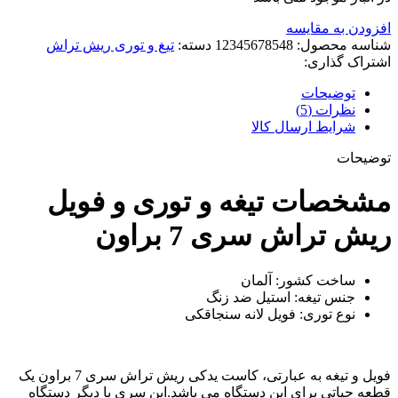
افزودن به مقایسه
شناسه محصول:
12345678548
دسته:
تیغ و توری ریش تراش
اشتراک گذاری:
توضیحات
نظرات (5)
شرایط ارسال کالا
توضیحات
مشخصات تیغه و توری و فویل
ریش تراش سری 7 براون
ساخت کشور: آلمان
جنس تیغه: استیل ضد زنگ
نوع توری: فویل لانه سنجاقکی
فویل و تیغه به عبارتی، کاست یدکی ریش تراش سری 7 براون یک
قطعه حیاتی برای این دستگاه می باشد.این سری با دیگر دستگاه