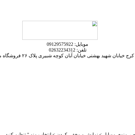
موبایل: 09129575922
تلفن: 02632234312
ج خیابان شهید بهشتی خیابان آبان کوچه شبیری پلاک ۲۶ فروشگاه محمدی
ر منوی موبایل > نمایش و مخفی کردن > انتخاب منو " تنظیم کنید