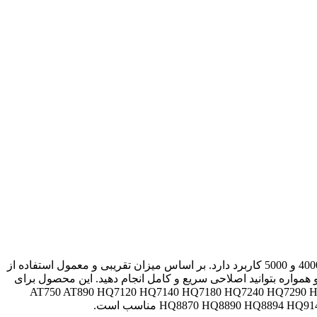
تیغ و شبکه ریش تراش فیلیپس مدل SH50 محصولی با کیفیت است که به عنوان قطعه ضمیمه برای ریش تراش های فیلیپس سری 3000، 4000 و 5000 کاربرد دارد. بر اساس میزان تقریبی و معمول استفاده از
دستگاه شما با عملکرد بهتری کار کند و همواره بتوانید اصلاحی سریع و کامل انجام دهید. این محصول برای
AT750 AT890 HQ7120 HQ7140 HQ7180 HQ7240 HQ7290 HQ7
HQ8870 HQ8890 HQ88 مناسب است.