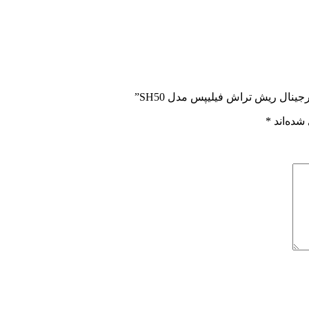
ینال ریش تراش فیلیپس مدل SH50”
شده‌اند
*