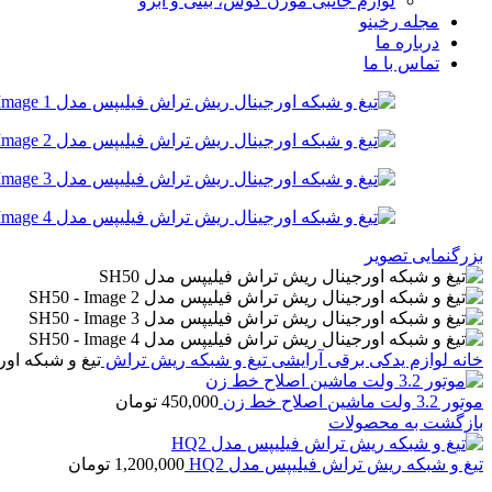
لوازم جانبی موزن گوش، بینی و ابرو
مجله رخینو
درباره ما
تماس با ما
بزرگنمایی تصویر
خانه
لوازم یدکی برقی آرایشی
تیغ و شبکه ریش تراش
تیغ و شبکه اور
موتور 3.2 ولت ماشین اصلاح خط زن
450,000
تومان
بازگشت به محصولات
تیغ و شبکه ریش تراش فیلیپس مدل HQ2
1,200,000
تومان