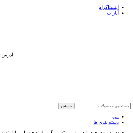
اینستاگرام
آپارات
آدرس: کر
جستجو
منو
دسته بندی ها
منوی دسته بندی خود را در مسیر: "سربرگ ساز > چیدما موبایل > عنص