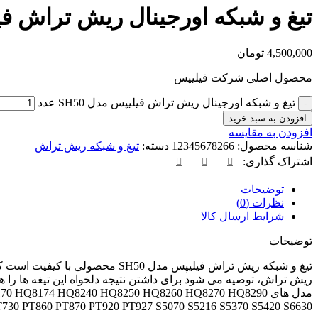
تیغ و شبکه اورجینال ریش تراش فیلی
4,500,000
تومان
محصول اصلی شرکت فیلیپس
تیغ و شبکه اورجینال ریش تراش فیلیپس مدل SH50 عدد
افزودن به سبد خرید
افزودن به مقایسه
شناسه محصول:
12345678266
دسته:
تیغ و شبکه ریش تراش
اشتراک گذاری:
توضیحات
نظرات (0)
شرایط ارسال کالا
توضیحات
مدل های 8174 HQ8240 HQ8250 HQ8260 HQ8270 HQ8290
 PT730 PT860 PT870 PT920 PT927 S5070 S5216 S5370 S5420 S6630