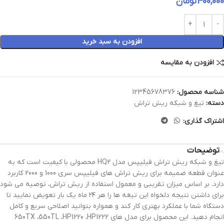
400,000
تومان
افزودن به سبد خرید
افزودن به مقایسه
شناسه محصول:
12345678376
دسته:
تیغ و شبکه ریش تراش
اشتراک گذاری:
توضیحات
تیغ و شبکه ریش تراش فیلیپس مدل HQ2 محصولی با کیفیت است که به
عنوان قطعه ضمیمه برای ریش تراش های فیلیپس سری 1000 و 2000 کاربرد
دارد. بر اساس میزان تقریبی و معمول استفاده از ریش تراش، توصیه می شود
برای داشتن نتیجه دلخواه این تیغه ها را هر ۲۴ ماه یک بار تعویض نمایید تا
دستگاه شما با عملکرد بهتری کار کند و همواره بتوانید اصلاحی سریع و کامل
انجام دهید. این محصول برای مدل های 650TX ،550TL ،HP1220 ،HP1222