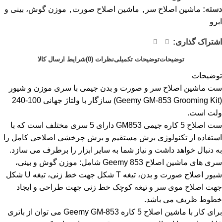
دسته:
ماشین اصلاح سر
,
ماشین اصلاح صورت
,
موزن گوش، بینی و
ابرو
اشتراک گذاری:
توضیحات
توضیحات تکمیلی
نظرات (0)
شرایط ارسال کالا
توضیحات
ست ماشین اصلاح سر و صورت و بدن جیمی با سری موزن و شیور
(Geemy GM-853 Grooming Kit) سازگار با ولتاژ جهانی 100-240
ولت است.
ست اصلاح 5 کاره جیمی GM853 دارای 5 سری مختلف است که با
استفاده از تکنولوژی برش مستقیم و برش چرخشی اصلاحی کامل را
به دنبال خواهد داشت و نیاز شما به سایر ابزار را برطرف می سازد.
سری های ماشین اصلاح Geemy 853 شامل: موزن گوش و بینی،
شیور اصلاح صورت و بدن، تیغه T شکل جهت خط زنی، تیغه U شکل
جهت اصلاح موی سر و تیغه کوچک خط زنی جهت طراحی و ایجاد
خطوط ظریف می باشد.
برای کار با ماشین اصلاح 5 کاره Geemy GM-853 می توان از باتری