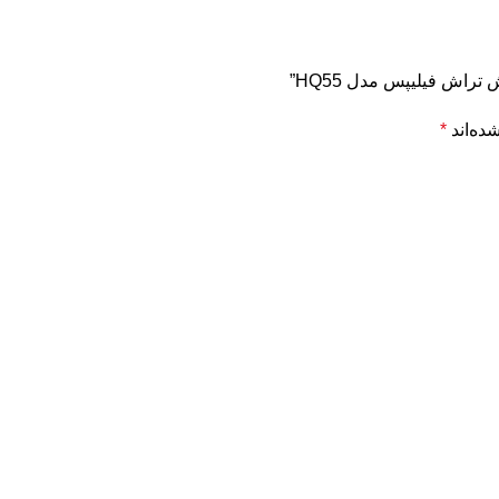
راش فیلیپس مدل HQ55”
ده‌اند
*