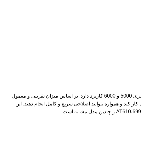
برکت، قفل،تیغ و شبکه ریش تراش فیلیپس مدل HQ55 محصولی با کیفیت است که به عنوان قطعه ضمیمه برای ریش تراش های فیلیپس سری 5000 و 6000 کاربرد دارد. بر اساس میزان تقریبی و معمول
عویض نمایید تا دستگاه شما با عملکرد بهتری کار کند و همواره بتوانید اصلاحی سریع و کامل انجام دهید. این