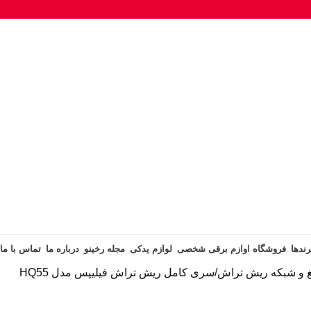
رندها
فروشگاه اوازم برقی شخصی
لوازم یدکی
مجله رخینو
درباره ما
تماس با ما
غ و شبکه ریش تراش
سری کامل ریش تراش فیلیپس مدل HQ55