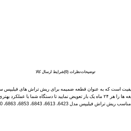
توضیحات
نظرات (0)
شرایط ارسال کالا
استفاده از ریش تراش، توصیه می شود برای داشتن نتیجه دلخواه این تیغه ها را هر ۲۴ ماه یک بار ت
، 6853، 6863، 6990،AT610 و چندین مدل مشابه است.