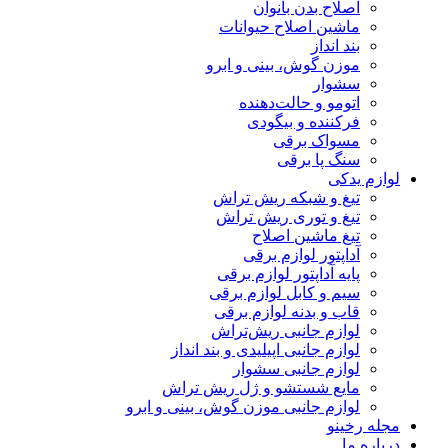
اصلاح بدن بانوان
ماشین اصلاح حیوانات
بند انداز
موزن گوش، بینی و ابرو
سشوار
اتومو و حالت‌دهنده
فرکننده و بیگودی
مسواک برقی
سنگ پا برقی
لوازم یدکی
تیغ و شبکه ریش تراش
تیغ و توری ریش تراش
تیغ ماشین اصلاح
آداپتور لوازم برقی
پایه آداپتور لوازم برقی
سیم و کابل لوازم برقی
قاب و بدنه لوازم برقی
لوازم جانبی ریش‌تراش
لوازم جانبی اپیلیدی و بند انداز
لوازم جانبی سشوار
مایع شستشو و ژل ریش تراش
لوازم جانبی موزن گوش، بینی و ابرو
مجله رخینو
درباره ما