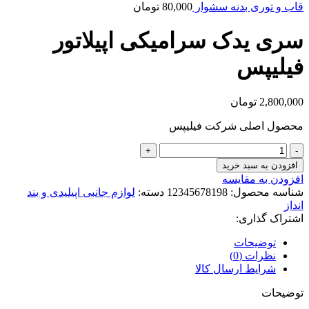
قاب و توری بدنه سشوار
80,000
تومان
سری یدک سرامیکی اپیلاتور
فیلیپس
2,800,000
تومان
محصول اصلی شرکت فیلیپس
سری
یدک
افزودن به سبد خرید
سرامیکی
افزودن به مقایسه
اپیلاتور
شناسه محصول:
12345678198
دسته:
لوازم جانبی اپیلیدی و بند
فیلیپس
انداز
عدد
اشتراک گذاری:
توضیحات
نظرات (0)
شرایط ارسال کالا
توضیحات