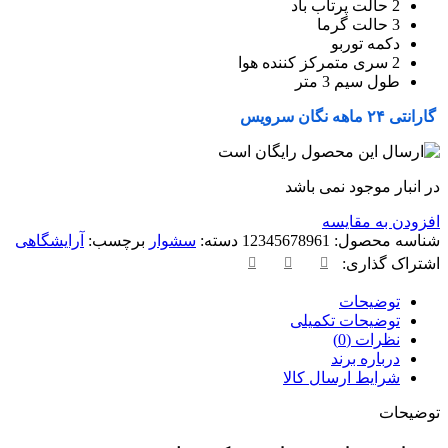
2 حالت پرتاب باد
3 حالت گرما
دکمه توربو
2 سری متمرکز کننده هوا
طول سیم 3 متر
گارانتی ۲۴ ماهه نگان سرویس
در انبار موجود نمی باشد
افزودن به مقایسه
شناسه محصول:
12345678961
دسته:
سشوار
برچسب:
آرایشگاهی
اشتراک گذاری:
توضیحات
توضیحات تکمیلی
نظرات (0)
درباره برند
شرایط ارسال کالا
توضیحات