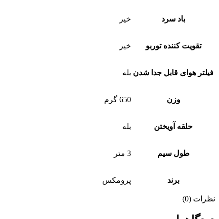
باد سرد
خیر
تقویت کننده توربو
خیر
فیلتر هوای قابل جدا شدن
بله
وزن
650 گرم
حلقه آویختن
بله
طول سیم
3 متر
برند
پرومکس
نظرات (0)
Instagram
WhatsApp