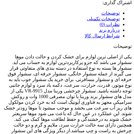
اشتراک گذاری:
توضیحات
توضیحات تکمیلی
نظرات (0)
درباره برند
شرایط ارسال کالا
توضیحات
یکی از اصلی ترین لوازم برای خشک کردن و حالت دادن موها
سشوار می باشد که جزو پرکاربردترین لوازم به حساب می آید.
سشوار ها بسته به نوع استفاده در دسته بندی های متفاوتی قرار
می گیرند از جمله سشوار خانگی، سشوار حرفه ای، سشوار فوق
حرفه ای و سشوار مسافرتی. برای خرید یک سشوار خوب باید به
نوع موتور، قدرت، حرارت، سرعت، دکمه باد سرد و لوازم جانبی
توجه داشته باشید. سشوار چرخشی وربنا مدل VR-9915 یکی از
مدل های سشوار برند وربنا با توان مصرفی 1000 وات و روکش
سرامیکی مجهز به فناوری آیونیک است که به خرد کردن مولکول
های ریز آب سرعت می بخشد و موجب میشود تا موها زودتر خشک
شوند. این عملکرد در عین حال که باعث می شود موها سریعتر
خشک شوند به درخشندگی و حفظ لطافت موها کمک می کند.
همچنین دارای سه حالت حرارت سرد، ملایم و گرم و دو حالت
چرخش به راست و چپ میباشد.از دیگر ویژگی های این سشوار