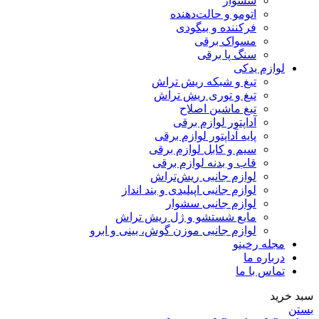
سشوار
اتومو و حالت‌دهنده
فرکننده و بیگودی
مسواک برقی
سنگ پا برقی
لوازم یدکی
تیغ و شبکه ریش تراش
تیغ و توری ریش تراش
تیغ ماشین اصلاح
آداپتور لوازم برقی
پایه آداپتور لوازم برقی
سیم و کابل لوازم برقی
قاب و بدنه لوازم برقی
لوازم جانبی ریش‌تراش
لوازم جانبی اپیلیدی و بند انداز
لوازم جانبی سشوار
مایع شستشو و ژل ریش تراش
لوازم جانبی موزن گوش، بینی و ابرو
مجله رخینو
درباره ما
تماس با ما
سبد خرید
بستن