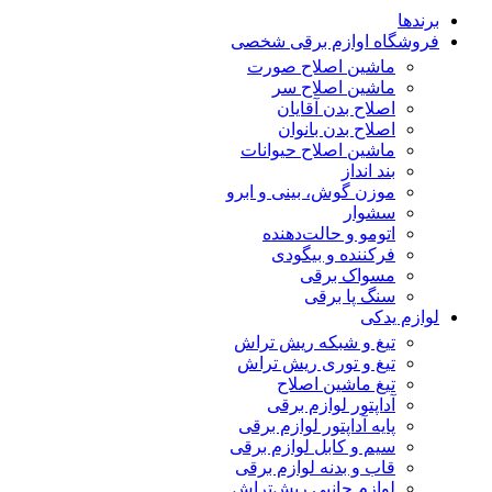
برندها
فروشگاه اوازم برقی شخصی
ماشین اصلاح صورت
ماشین اصلاح سر
اصلاح بدن آقایان
اصلاح بدن بانوان
ماشین اصلاح حیوانات
بند انداز
موزن گوش، بینی و ابرو
سشوار
اتومو و حالت‌دهنده
فرکننده و بیگودی
مسواک برقی
سنگ پا برقی
لوازم یدکی
تیغ و شبکه ریش تراش
تیغ و توری ریش تراش
تیغ ماشین اصلاح
آداپتور لوازم برقی
پایه آداپتور لوازم برقی
سیم و کابل لوازم برقی
قاب و بدنه لوازم برقی
لوازم جانبی ریش‌تراش