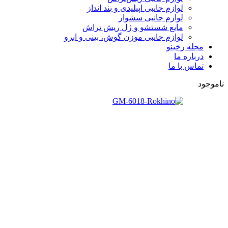
لوازم جانبی اپیلیدی و بند انداز
لوازم جانبی سشوار
مایع شستشو و ژل ریش تراش
لوازم جانبی موزن گوش، بینی و ابرو
مجله رخینو
درباره ما
تماس با ما
ناموجود