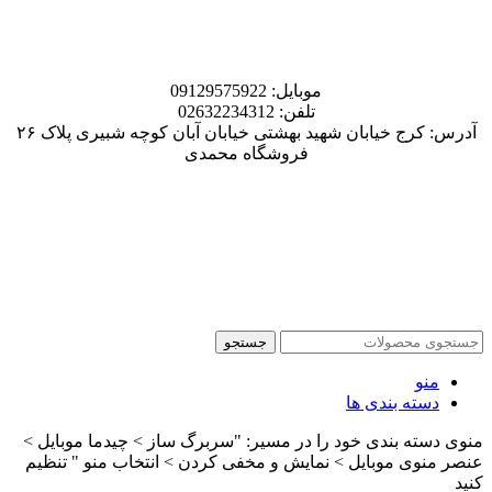
موبایل: 09129575922
تلفن: 02632234312
آدرس: کرج خیابان شهید بهشتی خیابان آبان کوچه شبیری پلاک ۲۶
فروشگاه محمدی
جستجو
منو
دسته بندی ها
منوی دسته بندی خود را در مسیر: "سربرگ ساز > چیدما موبایل >
عنصر منوی موبایل > نمایش و مخفی کردن > انتخاب منو " تنظیم
کنید