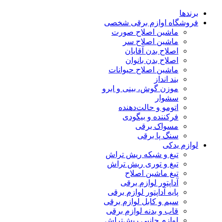
برندها
فروشگاه اوازم برقی شخصی
ماشین اصلاح صورت
ماشین اصلاح سر
اصلاح بدن آقایان
اصلاح بدن بانوان
ماشین اصلاح حیوانات
بند انداز
موزن گوش، بینی و ابرو
سشوار
اتومو و حالت‌دهنده
فرکننده و بیگودی
مسواک برقی
سنگ پا برقی
لوازم یدکی
تیغ و شبکه ریش تراش
تیغ و توری ریش تراش
تیغ ماشین اصلاح
آداپتور لوازم برقی
پایه آداپتور لوازم برقی
سیم و کابل لوازم برقی
قاب و بدنه لوازم برقی
لوازم جانبی ریش‌تراش