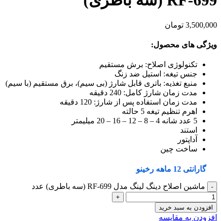
RF-699 (سه باطری)
3,500,000
تومان
ویژگی های محصول:
تکنولوژی اصلاح: برش مستقیم
جنس تیغه: استیل ضد زنگ
منبع تغذیه: باتری قابل شارژ (بی سیم)، برق مستقیم (با سیم)
مدت زمان شارژ کامل: 240 دقیقه
مدت زمان استفاده پس از شارژ: 120 دقیقه
اهرم تنظیم تیغه 5 حالته
5 عدد شانه 4 – 8 – 12 – 16 – 20 میلیمتر
استند
آداپتور
ساخت چین
گارانتی 12 ماهه رخینو
ماشین اصلاح دینگ لینگ مدل RF-699 (سه باطری) عدد
افزودن به سبد خرید
افزودن به مقایسه