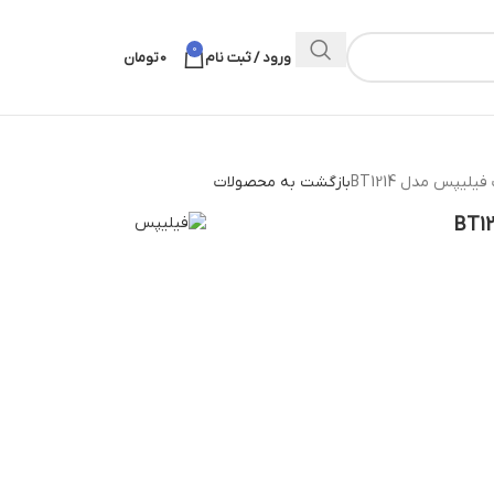
0
ورود / ثبت نام
0
تومان
یپس مدل BT1214
بازگشت به محصولات