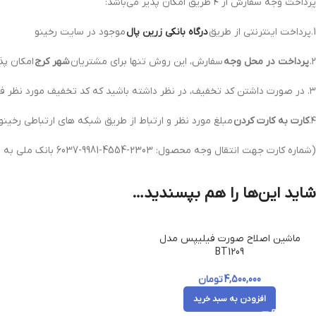
پرداخت وجه سفارش از ۴ طریق امکان پذیر می‌باشد:
1.پرداخت اینترنتی از طریق
درگاه‌ بانکی زرین پال
موجود در سایت رخینو
۲.
پرداخت در محل وجه
سفارش، این روش تنها برای مشتریان
شهر کرج
امکان پذی
۳. در صورت داشتن کد تخفیف، در نظر داشته باشید که کد تخفیف مورد نظر فقط روی محصولات بدون تخفیف اعمال می‌شود.
۴.
کارت به کارت کردن
مبلغ مورد نظر و ارتباط از طریق شبکه های ارتباطی رخینو 
(شماره کارت جهت انتقال وجه محصول: 2303-4554-9981-6037 بانک ملی به نام مهران محمدی)
شاید این‌ها را هم بپسندید…
ماشین اصلاح صورت فیلیپس مدل
BT1209
4,500,000
تومان
افزودن به سبد خرید