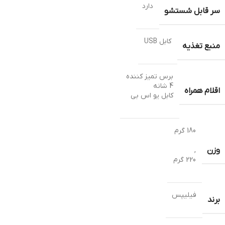
دارد
سر قابل شستشو
کابل USB
منبع تغذیه
برس تمیز کننده
4 شانه
اقلام همراه
کابل یو اس بی
180 گرم
وزن
,
220 گرم
فیلیپس
برند