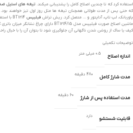
ستفاده کرد که تا چندین اصلاح کامل را پشتیبانی میکند.
تیغه های استیل ضد
اوربانک، لپ تاپ، آداپتور و … متصل کرد. ریش تراش
فیلیپس
BT1214 با استفاده از شانه ها میتوانید به ارتفاع اصلاح
ماشین اصلاح صورت فیلیپس مدل T1214/15
کیف یا ساک از روشن شدن ناگهانی آن جلوگیری شود تا بتوان آن را با خیال را
توضیحات تکمیلی
0.5 میلی متر
اندازه اصلاح
480 دقیقه
مدت شارژ کامل
60 دقیقه
مدت استفاده پس از شارژ
دارد
قابلیت شستشو