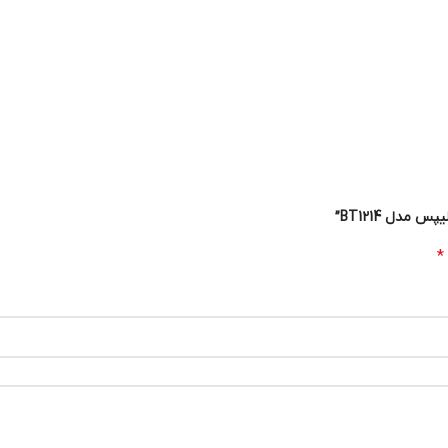
مدل BT1214”
*