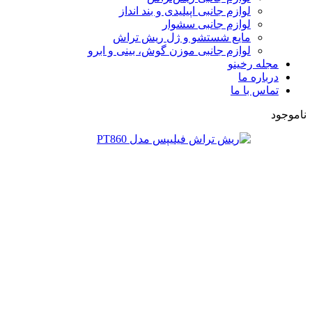
لوازم جانبی اپیلیدی و بند انداز
لوازم جانبی سشوار
مایع شستشو و ژل ریش تراش
لوازم جانبی موزن گوش، بینی و ابرو
مجله رخینو
درباره ما
تماس با ما
ناموجود