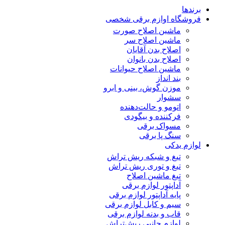
برندها
فروشگاه اوازم برقی شخصی
ماشین اصلاح صورت
ماشین اصلاح سر
اصلاح بدن آقایان
اصلاح بدن بانوان
ماشین اصلاح حیوانات
بند انداز
موزن گوش، بینی و ابرو
سشوار
اتومو و حالت‌دهنده
فرکننده و بیگودی
مسواک برقی
سنگ پا برقی
لوازم یدکی
تیغ و شبکه ریش تراش
تیغ و توری ریش تراش
تیغ ماشین اصلاح
آداپتور لوازم برقی
پایه آداپتور لوازم برقی
سیم و کابل لوازم برقی
قاب و بدنه لوازم برقی
لوازم جانبی ریش‌تراش