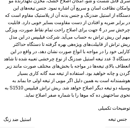
سری قابل شست و شو، امکان اصلاح خشک، مخزن نگهدارنده مو
وامکان نظافت اسان و سریع آن اشاره نمود. جنس تیغه‌های این
دستگاه از استیل ضدزنگ و جنس بدنه آن از پلاستیک مقاوم است که
در برابر ضربه و افتادن از دست مقاومت بسایر خوبی دارد. قابلیت
چرخش سر در 4 جهت برای اصلاح راحت تمام نقاط صورت، ویژگی
مهم این ریش تراش به حساب می‌آید. شرکت فیلیپس در این مدل
ریش تراش از قابیلت‌های ویژه‌هی بهره گرفته تا دستگاه حداکثر
کارایی خود را در مواجه با انواع صورت نشان دهد، در واقع در این
دستگاه 3 عدد تیغه استیل ضدزنگ از نوع چرخشی تعبیه شده تا شاهد
انعطاف بالای تیغه‌ها در مواجه با بخش‌های مختلف صورت مانند زیر
گردن و چانه خواهید بود. استفاده از تیغه سه گانه کاری بسیار
هوشمندانه است به همین دلیل اگر مویی از تیغه اولی جا بماند به
وسیله دو تیغه دیگر اصلاح خواهد شد. ریش تراش فیلیپس
S1510
به
نحوی ساختهش ده که موها را با شماره صفر اصلاح نماید.
توضیحات تکمیلی
جنس تیغه
استیل ضد زنگ