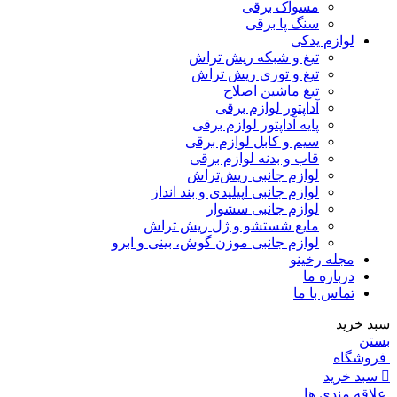
مسواک برقی
سنگ پا برقی
لوازم یدکی
تیغ و شبکه ریش تراش
تیغ و توری ریش تراش
تیغ ماشین اصلاح
آداپتور لوازم برقی
پایه آداپتور لوازم برقی
سیم و کابل لوازم برقی
قاب و بدنه لوازم برقی
لوازم جانبی ریش‌تراش
لوازم جانبی اپیلیدی و بند انداز
لوازم جانبی سشوار
مایع شستشو و ژل ریش تراش
لوازم جانبی موزن گوش، بینی و ابرو
مجله رخینو
درباره ما
تماس با ما
سبد خرید
بستن
فروشگاه
سبد خرید
علاقه مندی ها