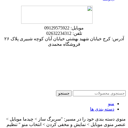
موبایل: 09129575922
تلفن: 02632234312
آدرس: کرج خیابان شهید بهشتی خیابان آبان کوچه شبیری پلاک ۲۶
فروشگاه محمدی
جستجو
منو
دسته بندی ها
منوی دسته بندی خود را در مسیر: "سربرگ ساز > چیدما موبایل >
عنصر منوی موبایل > نمایش و مخفی کردن > انتخاب منو " تنظیم