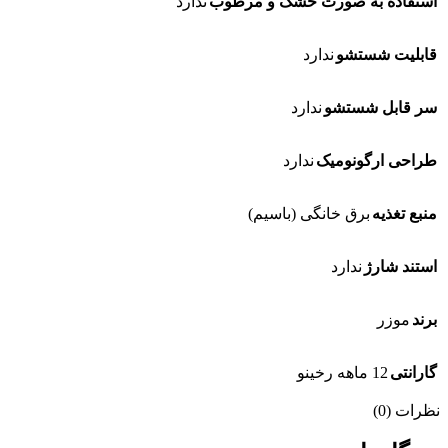
استفاده به صورت خشک و مرطوب
ندارد
قابلیت شستشو
ندارد
سر قابل شستشو
ندارد
طراحی ارگونومیک
ندارد
منبع تغذیه
برق خانگی (باسیم)
استند شارژ
ندارد
برند
موزر
گارانتی
12 ماهه رخینو
نظرات (0)