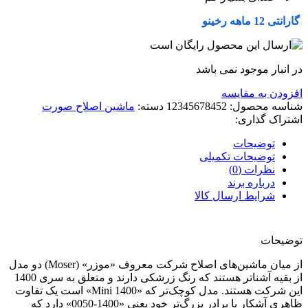
گارانتی 12 ماهه رخینو
در انبار موجود نمی باشد
افزودن به مقایسه
شناسه محصول:
12345678452
دسته:
ماشین اصلاح صورت
اشتراک گذاری:
توضیحات
توضیحات تکمیلی
نظرات (0)
درباره برند
شرایط ارسال کالا
توضیحات
از میان ماشین‌های اصلاح شرکت معروف «موزر» (Moser) دو مدل
از بقیه آشناتر هستند که رنگ زرشکی دارند و متعلق به سری 1400
این شرکت هستند. مدل کوچک‌تر که «1400 Mini» است یک تفاوت
ظاهری آشکار با برادر بزرگ‌تر خود یعنی «1400-0050» دارد که