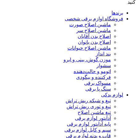
کنید
برندها
فروشگاه اوازم برقی شخصی
ماشین اصلاح صورت
ماشین اصلاح سر
اصلاح بدن آقایان
اصلاح بدن بانوان
ماشین اصلاح حیوانات
بند انداز
موزن گوش، بینی و ابرو
سشوار
اتومو و حالت‌دهنده
فرکننده و بیگودی
مسواک برقی
سنگ پا برقی
لوازم یدکی
تیغ و شبکه ریش تراش
تیغ و توری ریش تراش
تیغ ماشین اصلاح
آداپتور لوازم برقی
پایه آداپتور لوازم برقی
سیم و کابل لوازم برقی
قاب و بدنه لوازم برقی