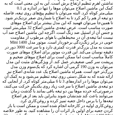
نداشتن اهرم تنظیم ارتفاع برش است. این به این معنی است که به
کمک این ماشین اصلاح می‌توان موها را تنها در اندازه ی 0.1
میلی‌متر کوتاه کرد. البته می‌توان با تنظیم پیچ‌های روی تیغه، فاصله
دو تیغه از هم را کم کرد تا به اصلاح با شماره‌ی صفر نزدیک‌تر شود.
تا همین‌جا می‌توان فهمید که این مدل بیشتر برای اصلاح موهای
صورت مناسب است. عرض تیغه‌ی ماشین اصلاح 32 میلی‌متر است
و جنس آن از استیل ضد زنگ است. اگرچه این ماشین اصلاح ضد آب
نیست اما تیغه‌ی آن در محیط‌هایی با هوای مرطوب از مقاومت
خوبی در برابر زنگ‌زدگی برخوردار است. موتور مدل 1400 Mini
نسبت به مدل بزرگ‌تر قدرت کمتری دارد و با سرعت 3000 دور در
دقیقه نوسان می‌کند. این قدرت موتور برای اصلاح موهای صورت
کاملاً مناسب است اما ممکن است برای اصلاح موهای ضخیم و
پرپشت سر کمی ضعیف‌تر عمل کند. از ویژگی‌های مثبت این مدل
می‌توان به وزن 190 گرمی آن اشاره کرد که یک‌سوم وزن مدل
بزرگ‌تر خود است. همراه ماشین اصلاح یک عدد شانه‌ی اصلاح نیز
ارائه شده که به شکل دستی روی تیغه تنظیم می‌شود و به کمک آن
می‌توان موها را در اندازه‌های 3 تا 6 میلی‌متر کوتاه کرد. از آنجایی که
دو تیغه‌ی ماشین اصلاح با سرعت زیاد روی یکدیگر حرکت می‌کنند،
درصورتی‌که خرده موها بین دو تیغه باقی بمانند با گذشت زمان
می‌توانند باعث کند شدنشان شوند بنابراین باید بعد از هر اصلاح
تیغه‌ها را با برس داخل جعبه تمیز کرده و روغن‌کاری کرد.
روغن‌کاری اولیه در کارخانه انجام شده است و ممکن است با باز
کردن جعبه برای اولین بار اثرات آن را مشاهده کنید. به طور خلاصه