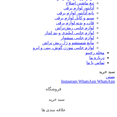
تیغ ماشین اصلاح
آداپتور لوازم برقی
پایه آداپتور لوازم برقی
سیم و کابل لوازم برقی
قاب و بدنه لوازم برقی
لوازم جانبی ریش‌تراش
لوازم جانبی اپیلیدی و بند انداز
لوازم جانبی سشوار
مایع شستشو و ژل ریش تراش
لوازم جانبی موزن گوش، بینی و ابرو
مجله رخینو
درباره ما
تماس با ما
سبد خرید
بستن
Instagram
WhatsApp
WhatsApp
فروشگاه
سبد خرید
علاقه مندی ها