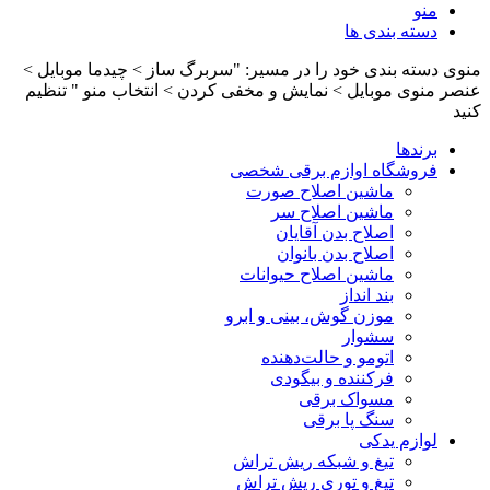
منو
دسته بندی ها
منوی دسته بندی خود را در مسیر: "سربرگ ساز > چیدما موبایل >
عنصر منوی موبایل > نمایش و مخفی کردن > انتخاب منو " تنظیم
کنید
برندها
فروشگاه اوازم برقی شخصی
ماشین اصلاح صورت
ماشین اصلاح سر
اصلاح بدن آقایان
اصلاح بدن بانوان
ماشین اصلاح حیوانات
بند انداز
موزن گوش، بینی و ابرو
سشوار
اتومو و حالت‌دهنده
فرکننده و بیگودی
مسواک برقی
سنگ پا برقی
لوازم یدکی
تیغ و شبکه ریش تراش
تیغ و توری ریش تراش