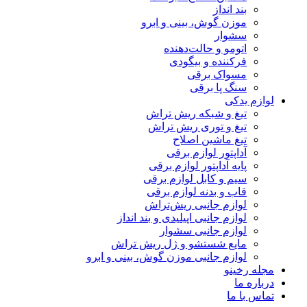
بند انداز
موزن گوش، بینی و ابرو
سشوار
اتومو و حالت‌دهنده
فرکننده و بیگودی
مسواک برقی
سنگ پا برقی
لوازم یدکی
تیغ و شبکه ریش تراش
تیغ و توری ریش تراش
تیغ ماشین اصلاح
آداپتور لوازم برقی
پایه آداپتور لوازم برقی
سیم و کابل لوازم برقی
قاب و بدنه لوازم برقی
لوازم جانبی ریش‌تراش
لوازم جانبی اپیلیدی و بند انداز
لوازم جانبی سشوار
مایع شستشو و ژل ریش تراش
لوازم جانبی موزن گوش، بینی و ابرو
مجله رخینو
درباره ما
تماس با ما