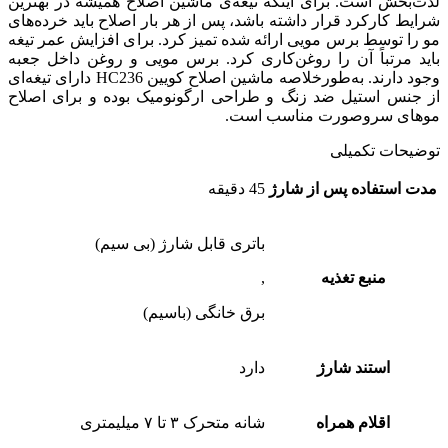
لذت‌بخش است. برای اینکه تیغه‌ی ماشین اصلاح همیشه در بهترین
شرایط کارکرد قرار داشته باشد، پس از هر بار اصلاح باید خرده‌های
مو را توسط برس مویی ارائه شده تمیز کرد. برای افزایش عمر تیغه
باید مرتباً آن را روغن‌کاری کرد. برس مویی و روغن داخل جعبه
وجود دارند. به‌طورخلاصه ماشین اصلاح کویین HC236 دارای تیغه‌ای
از جنس استیل ضد زنگ و طراحی ارگونومیک بوده و برای اصلاح
موهای سروصورت مناسب است.
توضیحات تکمیلی
مدت استفاده پس از شارژ
45 دقیقه
باتری قابل شارژ (بی سیم)
منبع تغذیه
,
برق خانگی (باسیم)
استند شارژ
دارد
اقلام همراه
شانه متحرک ۳ تا ۷ میلیمتری