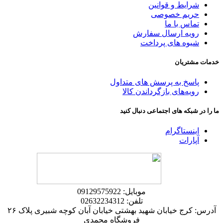
شرایط و قوانین
حریم خصوصی
تماس با ما
رویه ارسال سفارش
شیوه های پرداخت
خدمات مشتریان
پاسخ به پرسش های متداول
رویه‌های بازگرداندن کالا
ما را در شبکه های اجتماعی دنبال کنید
اینستاگرام
آپارات
موبایل: 09129575922
تلفن: 02632234312
آدرس: کرج خیابان شهید بهشتی خیابان آبان کوچه شبیری پلاک ۲۶
فروشگاه محمدی