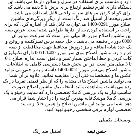
دارد و مناسب برای استفاده در منزل و سالن دار ها می باشد. این
دستگاه دارای اهرم تنظیم ارتفاع برای برش با 5 دنده می باشد که
برای کوتاه کردن مو های سر به راحتی قابل استفاده می باشد.
جنس تیغه‌ها از استیل ضد زنگ است. از دیگر ویژگی‌های ماشین
اصلاح موزر 0291-1400 می‌توان به کابل بلند آن اشاره کرد، که برای
راحت تر استفاده کردن سالن دارها طراحی شده است. عرض تیغه
این ماشین اصلاح موزر 46 میلی متر است که سرعت موتور آن
6000 دور در دقیقه می باشد. داخل جعبه برس تمیزکننده و روغن و
یک عدد شانه اضافه و نیز درپوش محافظ جهت محافظت از تیغه
قرار دارد. ماشین اصلاح موی سر موزر 1400-0051 دارای تکنولوژی
کات کردن و خط انداختن بسیار تمیز و دقیق است اندازه اصلاح 0.1
تا 3 میلی‌متر است. در این بخش شما دسترسی کاملی به اطلاعات
ماشین اصلاح می سر موزر 0051-1400 داشته و به راحتی می توانید
عکس ها و مشخصات فنی آن را مقایسه نمائید. علاوه بر آن شما
می توانید ماشین اصلاح های مشابه را که از نظر قیمتی تقریبا در یک
رده می باشند، مشاهده نمائید. انتخاب یک ماشین اصلاح صورت
مناسب نیاز به یک بررسی کاملا تخصصی دارد که سایت رخینو با یک
بررسی کاملا موشکافانه بهترین گزینه را در اختیار شما قرار می
دهد. شما می توانید این ماشین اصلاح را همین حالا از سایت
تخصصی لوازم برقی شخصی رخینو تهیه کنید.
توضیحات تکمیلی
جنس تیغه
استیل ضد زنگ