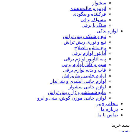
سشوار
اتومو و حالت‌دهنده
فرکننده و بیگودی
مسواک برقی
سنگ پا برقی
لوازم یدکی
تیغ و شبکه ریش تراش
تیغ و توری ریش تراش
تیغ ماشین اصلاح
آداپتور لوازم برقی
پایه آداپتور لوازم برقی
سیم و کابل لوازم برقی
قاب و بدنه لوازم برقی
لوازم جانبی ریش‌تراش
لوازم جانبی اپیلیدی و بند انداز
لوازم جانبی سشوار
مایع شستشو و ژل ریش تراش
لوازم جانبی موزن گوش، بینی و ابرو
مجله رخینو
درباره ما
تماس با ما
سبد خرید
بستن