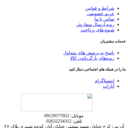
شرایط و قوانین
حریم خصوصی
تماس با ما
رویه ارسال سفارش
شیوه های پرداخت
خدمات مشتریان
پاسخ به پرسش های متداول
رویه‌های بازگرداندن کالا
ما را در شبکه های اجتماعی دنبال کنید
اینستاگرام
آپارات
موبایل: 09129575922
تلفن: 02632234312
آدرس: کرج خیابان شهید بهشتی خیابان آبان کوچه شبیری پلاک ۲۶