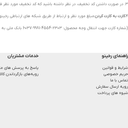
۳. در صورت داشتن کد تخفیف، در نظر داشته باشید که کد تخفیف مورد نظر فقط روی محصولات بدون تخفیف اعمال می‌شود.
۴.
کارت به کارت کردن
مبلغ مورد نظر و ارتباط از طریق شبکه های ارتباطی رخینو 
(شماره کارت جهت انتقال وجه محصول: 2303-4554-9981-6037 بانک ملی به نام مهران محمدی)
راهنمای رخینو
خدمات مشتریان
شرایط و قوانین
پاسخ به پرسش های مت
حریم خصوصی
رویه‌های بازگرداندن کالا
تماس با ما
رویه ارسال سفارش
شیوه های پرداخت