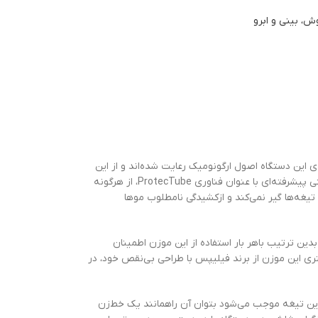
، بینی و ابرو
حی بدنه‌ی این دستگاه اصول ارگونومیک رعایت شده‌اند و از این
رو استفاده از آن بسیار آسان است. همچنین روی بدنه یک روکش لاستیکی تعبیه شده که از لیز خوردن موزن جلوگیری می‌کند. طراحی تیغه‌ها با سیستم ایمنی پیشرفته‌ای با عنوان فناوری ProtecTube، از هرگونه
تیغه‌ها گیر نمی‌کند و ازکشیدگی نامطلوب موها
بدین ترتیب باهر بار استفاده از این موزن اطمینان
ن نقاط حساس و دسترس‌ناپذیر به صورت کامل و یکدست انجام گرفته و قسمتی اصلاح نشده باقی نخواهد ماند. تیغه‌ی 21 میلی‌متری این موزن از برند فیلیپس با طراحی بی‌نقص خود، در
 این تیغه موجب می‌شود بتوان آن راهمانند یک خط‌زن