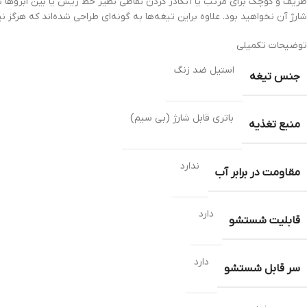
ظریف و کوچک برای مرتب یا آنکادر کردن نقاطی نظیر خط ریش یا بین ابروها نی
شارژ آن نخواهید بود. علاوه براین تیغه‌ها به گونه‌ای طراحی شده‌اند که هرگز 
توضیحات تکمیلی
استیل ضد زنگ
جنس تیغه
باتری قابل شارژ (بی سیم)
منبع تغذیه
ندارد
مقاومت در برابر آب
دارد
قابلیت شستشو
دارد
سر قابل شستشو