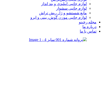
لوازم جانبی اپیلیدی و بند انداز
لوازم جانبی سشوار
مایع شستشو و ژل ریش تراش
لوازم جانبی موزن گوش، بینی و ابرو
مجله رخینو
درباره ما
تماس با ما