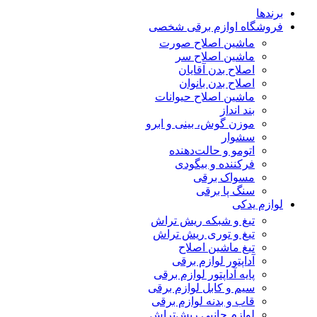
برندها
فروشگاه اوازم برقی شخصی
ماشین اصلاح صورت
ماشین اصلاح سر
اصلاح بدن آقایان
اصلاح بدن بانوان
ماشین اصلاح حیوانات
بند انداز
موزن گوش، بینی و ابرو
سشوار
اتومو و حالت‌دهنده
فرکننده و بیگودی
مسواک برقی
سنگ پا برقی
لوازم یدکی
تیغ و شبکه ریش تراش
تیغ و توری ریش تراش
تیغ ماشین اصلاح
آداپتور لوازم برقی
پایه آداپتور لوازم برقی
سیم و کابل لوازم برقی
قاب و بدنه لوازم برقی
لوازم جانبی ریش‌تراش