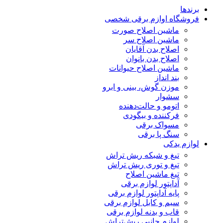
برندها
فروشگاه اوازم برقی شخصی
ماشین اصلاح صورت
ماشین اصلاح سر
اصلاح بدن آقایان
اصلاح بدن بانوان
ماشین اصلاح حیوانات
بند انداز
موزن گوش، بینی و ابرو
سشوار
اتومو و حالت‌دهنده
فرکننده و بیگودی
مسواک برقی
سنگ پا برقی
لوازم یدکی
تیغ و شبکه ریش تراش
تیغ و توری ریش تراش
تیغ ماشین اصلاح
آداپتور لوازم برقی
پایه آداپتور لوازم برقی
سیم و کابل لوازم برقی
قاب و بدنه لوازم برقی
لوازم جانبی ریش‌تراش