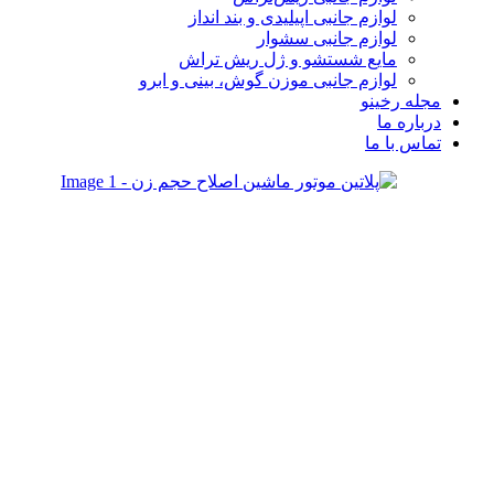
لوازم جانبی اپیلیدی و بند انداز
لوازم جانبی سشوار
مایع شستشو و ژل ریش تراش
لوازم جانبی موزن گوش، بینی و ابرو
مجله رخینو
درباره ما
تماس با ما