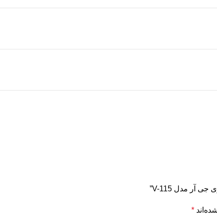
 آر مدل V-115”
ده‌اند
*