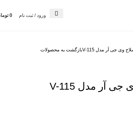
ورود / ثبت نام
0
توما
ح وی جی آر مدل V-115
بازگشت به محصولات
ی آر مدل V-115