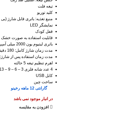
تیغه فلت
کلید توربو
منبع تغذیه: باتری قابل شارژ (بی
نمایشگر LED
قفل کودک
قابلیت استفاده به صورت خشک و تر 
باتری لیتیوم یون 2000 میلی آمپر
مدت زمان شارژ کامل: 180 دقیقه
مدت زمان استفاده پس از شارژ: 200 دقیقه
اهرم تنظیم تیغه 5 حالته
4 عدد شانه فلزی 3 – 6 – 9 – 13 میلیمتر
کابل USB
ساخت چین
گارانتی 12 ماهه رخینو
در انبار موجود نمی باشد
افزودن به مقایسه