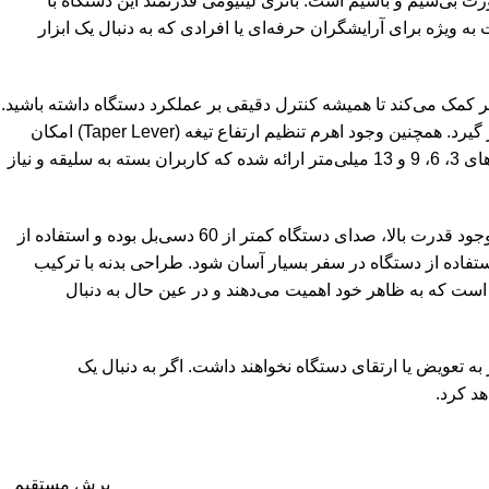
ن خستگی را فراهم می‌سازد. یکی از ویژگی‌های مهم V-115، قابلیت استفاده به صورت بی‌سیم و باسیم است. باتری لیتیومی قدرتمند این دستگاه با
د و پس از آن تا 200 دقیقه عملکرد بی‌وقفه دارد. این مزیت به ویژه برای آرایشگران حرفه‌ای یا افرادی که به دنبال یک ابزار
ن نمایشگر کمک می‌کند تا همیشه کنترل دقیقی بر عملکرد دستگاه داشته باشید.
قابلیت شستشوی تیغه‌ها و گواهی مقاومت در برابر پاشش آب (IPX4) نیز باعث شده تا V-115 از نظر بهداشت و نگهداری در سطح بالایی قرار گیرد. همچنین وجود اهرم تنظیم ارتفاع تیغه (Taper Lever) امکان
اصلاح در سایزهای متنوع را بدون نیاز به شانه فراهم کرده و دقت اصلاح را افزایش می‌دهد. به همراه این محصول 4 عدد شانه اصلاح در سایزهای 3، 6، 9 و 13 میلی‌متر ارائه شده که کاربران بسته به سلیقه و نیاز
موتور قدرتمند این دستگاه در دو حالت معمولی و توربو کار می‌کند که حالت توربو برای اصلاح موهای پرپشت یا ضخیم طراحی شده است. با وجود قدرت بالا، صدای دستگاه کمتر از 60 دسی‌بل بوده و استفاده از
 با آن سازگار باشند و حمل و استفاده از دستگاه در سفر بسیار آسان شود. طراحی بدنه با ترکیب
است که به ظاهر خود اهمیت می‌دهند و در عین حال به دنبال
نیاز به تعویض یا ارتقای دستگاه نخواهند داشت. اگر به دنبال یک
برش مستقیم